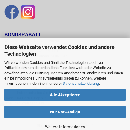
BONUSRABATT
Wir belohnen Ihre Treue mit einem

Bonusrabatt.

Diese Webseite verwendet Cookies und andere
Ab einem Bestellwert von 250,00 Euro

Technologien
erhalten Sie 10 %, ab einem Bestellwert

von 500,00 Euro erhalten Sie 12% und ab

Wir verwenden Cookies und ähnliche Technologien, auch von
einem  Bestellwert von 1500,00 Euro

Drittanbietern, um die ordentliche Funktionsweise der Website zu
15 % Bonusrabatt auf reguläre Ware.

gewährleisten, die Nutzung unseres Angebotes zu analysieren und Ihnen
Reduzierte Artikel und Sättel sind vom

ein bestmögliches Einkaufserlebnis bieten zu können. Weitere
Bonusrabattsystem ausgeschlossen.

Informationen finden Sie in unserer
Datenschutzerklärung
.
Sobald Sie die jeweilige Umsatzgrenze

erreicht haben, erhalten Sie für alle weiteren

Alle Akzeptieren
Horse Star Bestellungen in 2022 den

jeweiligen Preisnachlass!
Nur Notwendige
Shopsystem
by Gambio.de © 2026
Weitere Informationen