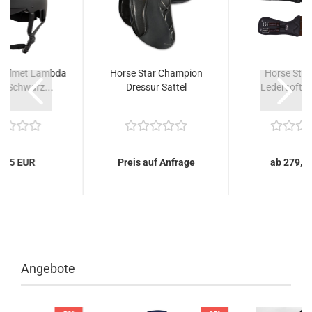
 Helmet Lambda
Horse Star Champion
Horse Star
 - Schwarz...
Dressur Sattel
Ledersoft K
9,95 EUR
Preis auf Anfrage
ab 279,0
Angebote