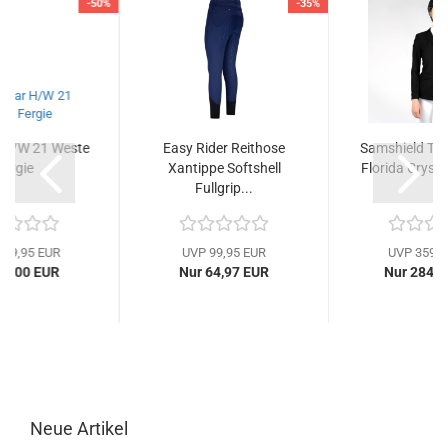
-50%
-35%
r H/W 21 Weste
Easy Rider Reithose
Samshield Tur
Fergie
Xantippe Softshell
Florida Crystal
Fullgrip...
139,95 EUR
UVP 99,95 EUR
UVP 359,0
69,00 EUR
Nur 64,97 EUR
Nur 284,9
Neue Artikel