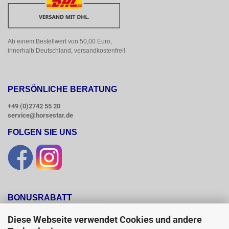
Ab einem Bestellwert von 50,00 Euro, 
innerhalb Deutschland, versandkostenfrei!
PERSÖNLICHE BERATUNG
+49 (0)2742 55 20
service@horsestar.de
FOLGEN SIE UNS
BONUSRABATT
Wir belohnen Ihre Treue mit einem

Bonusrabatt.

Diese Webseite verwendet Cookies und andere
Ab einem Bestellwert von 250,00 Euro
