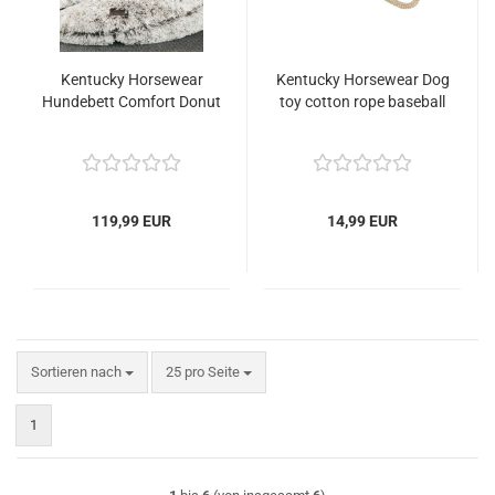
Kentucky Horsewear
Kentucky Horsewear Dog
Hundebett Comfort Donut
toy cotton rope baseball
119,99 EUR
14,99 EUR
Sortieren nach
pro Seite
Sortieren nach
25 pro Seite
1