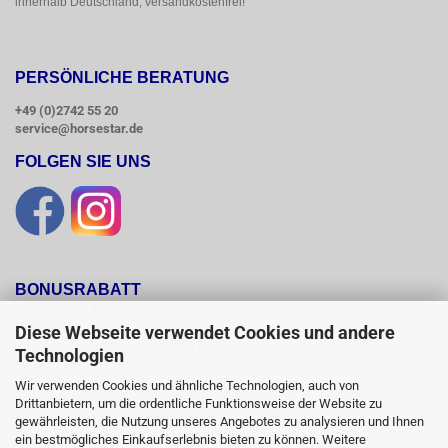
innerhalb Deutschland, versandkostenfrei!
PERSÖNLICHE BERATUNG
+49 (0)2742 55 20
service@horsestar.de
FOLGEN SIE UNS
BONUSRABATT
Wir belohnen Ihre Treue mit einem

Bonusrabatt.

Diese Webseite verwendet Cookies und andere
Ab einem Bestellwert von 250,00 Euro

Technologien
erhalten Sie 10 %, ab einem Bestellwert

von 500,00 Euro erhalten Sie 12% und ab

Wir verwenden Cookies und ähnliche Technologien, auch von
einem  Bestellwert von 1500,00 Euro

Drittanbietern, um die ordentliche Funktionsweise der Website zu
15 % Bonusrabatt auf reguläre Ware.

gewährleisten, die Nutzung unseres Angebotes zu analysieren und Ihnen
Reduzierte Artikel und Sättel sind vom

ein bestmögliches Einkaufserlebnis bieten zu können. Weitere