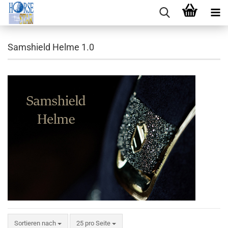
Samshield Helme 1.0
Sortieren nach
pro Seite
Sortieren nach
25 pro Seite