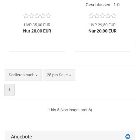
Geschlossen - 1.0
UVP 35,00 EUR
UVP 29,50 EUR
Nur 20,00 EUR
Nur 20,00 EUR
Sortieren nach
pro Seite
Sortieren nach
25 pro Seite
1
1
bis
8
(von insgesamt
8
)
Angebote