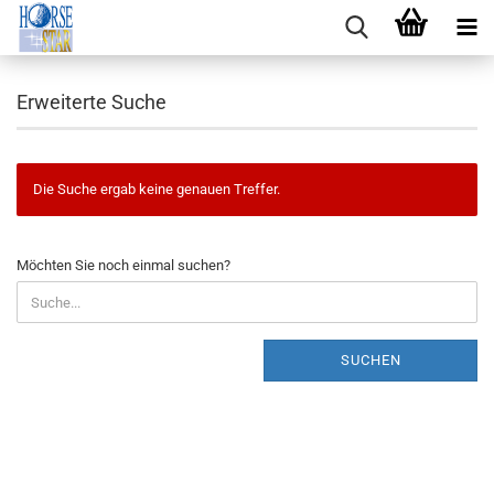
Erweiterte Suche
Die Suche ergab keine genauen Treffer.
MÖCHTEN
Möchten Sie noch einmal suchen?
SIE
NOCH
EINMAL
SUCHEN?
SUCHEN