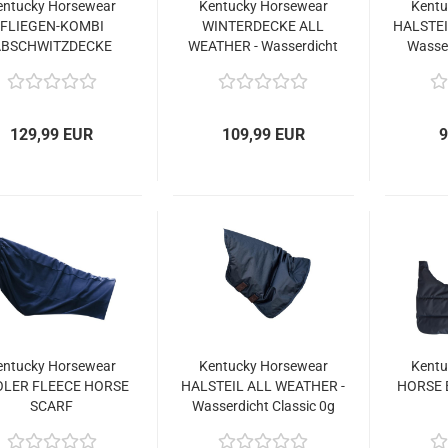
entucky Horsewear
Kentucky Horsewear
Kentu
FLIEGEN-KOMBI
WINTERDECKE ALL
HALSTEI
ABSCHWITZDECKE
WEATHER - Wasserdicht
Wasse
Classic 0g
129,99 EUR
109,99 EUR
9
entucky Horsewear
Kentucky Horsewear
Kentu
LER FLEECE HORSE
HALSTEIL ALL WEATHER -
HORSE B
SCARF
Wasserdicht Classic 0g