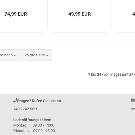
74,99 EUR
49,99 EUR
4
en nach
pro Seite
ren nach
25 pro Seite
1
bis
24
(von insgesamt
24
Fragen? Rufen Sie uns an.
+49 2742 5520
se
Ladenöffnungszeiten:
Montag 09:00 - 13:00
Dienstag 09:00 - 13:00