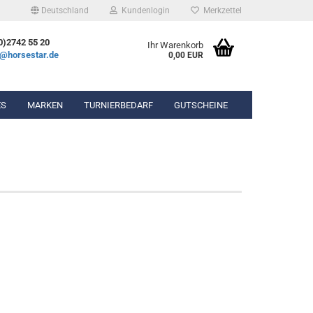
Deutschland
Kundenlogin
Merkzettel
0)2742 55 20
Ihr Warenkorb
e@horsestar.de
0,00 EUR
ES
MARKEN
TURNIERBEDARF
GUTSCHEINE
bekleidung
Gel-Pads
hosen
Lammfell-Pads
ierbekleidung
Winderen Pads
n & Chaps
hör