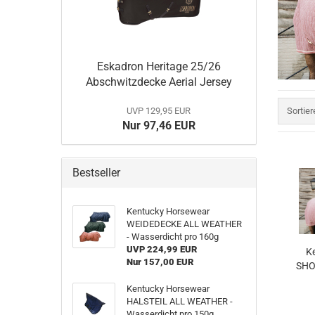
Eskadron Heritage 2023/2024
Eskadron Platinum Limited Edition 2023
Eskadron Platinum PURE S/S 2023
Eskadron Essence H/W 2022
Eskadron Heritage 25/26
Eskadron Platinum 22/23
Abschwitzdecke Aerial Jersey
Eskadron Classic Sports S/S 22
Eskadron Heritage 21/22
Sortier
UVP 129,95 EUR
Sortie
Nur 97,46 EUR
Samshield F/S 2026
Bestseller
Samshield fürs Pferd - NEU
Samshield 2.0 Helme
Samshield Standard Bekleidung
Kentucky Horsewear
WEIDEDECKE ALL WEATHER
Samshield Handschuhe
- Wasserdicht pro 160g
Samshield Zubehör
UVP 224,99 EUR
K
Samshield Helme 1.0
Nur 157,00 EUR
SHO
Samshield F/S 2025
Kentucky Horsewear
Samshield H/W 2025
HALSTEIL ALL WEATHER -
Samshield H/W 2023
Wasserdicht pro 150g