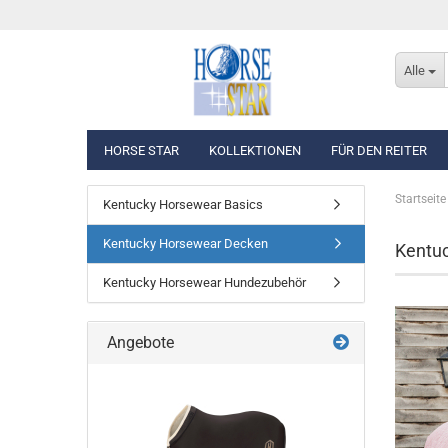
Alle
HORSE STAR
KOLLEKTIONEN
FÜR DEN REITER
Startseite
Kentucky Horsewear Basics
Eskadron Basics
Oberbekleidung
Kentucky Horsewear Decken
Eskadron Platinum Edition 2026/2027
Westen, Jacken & Män
Kentu
Eskadron Classic Sports F/S 2026
Reithosen
Kentucky Horsewear Hundezubehör
Eskadron Heritage 2025/2026
Turnierbekleidung
Eskadron Dynamic 2025
Eskadron Platinum Edition 2025/2026
Angebote
Eskadron Classic - Spring/Summer 2025
Eskadron Heritage 2024/2025
Eskadron Platinum Limited Edition 2024
Eskadron Classic - Spring/Summer 2024