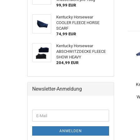
99,99 EUR
Kentucky Horsewear
COOLER FLEECE HORSE
SCARF
74,99 EUR
Kentucky Horsewear
ABSCHWITZDECKE FLEECE
SHOW HEAVY
204,99 EUR
K
Newsletter-Anmeldung
W
WEITER
E-
ZUR
Mail
NEWSLETTER-
ANMELDUNG
ANMELDEN