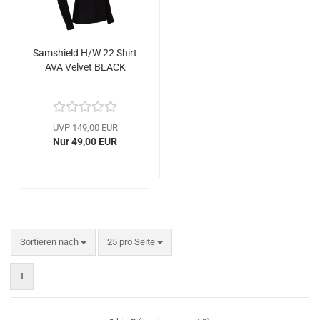
Samshield H/W 22 Shirt
AVA Velvet BLACK
UVP 149,00 EUR
Nur 49,00 EUR
Sortieren nach
pro Seite
Sortieren nach
25 pro Seite
1