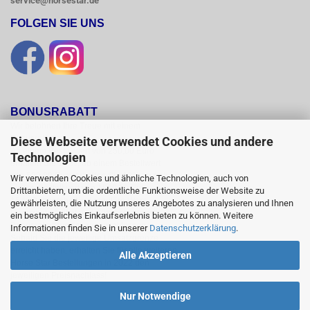
service@horsestar.de
FOLGEN SIE UNS
BONUSRABATT
Wir belohnen Ihre Treue mit einem

Bonusrabatt.

Diese Webseite verwendet Cookies und andere
Ab einem Bestellwert von 250,00 Euro

Technologien
erhalten Sie 10 %, ab einem Bestellwert

von 500,00 Euro erhalten Sie 12% und ab

Wir verwenden Cookies und ähnliche Technologien, auch von
einem  Bestellwert von 1500,00 Euro

Drittanbietern, um die ordentliche Funktionsweise der Website zu
15 % Bonusrabatt auf reguläre Ware.

gewährleisten, die Nutzung unseres Angebotes zu analysieren und Ihnen
Reduzierte Artikel und Sättel sind vom

ein bestmögliches Einkaufserlebnis bieten zu können. Weitere
Bonusrabattsystem ausgeschlossen.

Informationen finden Sie in unserer
Datenschutzerklärung
.
Sobald Sie die jeweilige Umsatzgrenze

erreicht haben, erhalten Sie für alle weiteren

Alle Akzeptieren
Horse Star Bestellungen in 2022 den

jeweiligen Preisnachlass!
Nur Notwendige