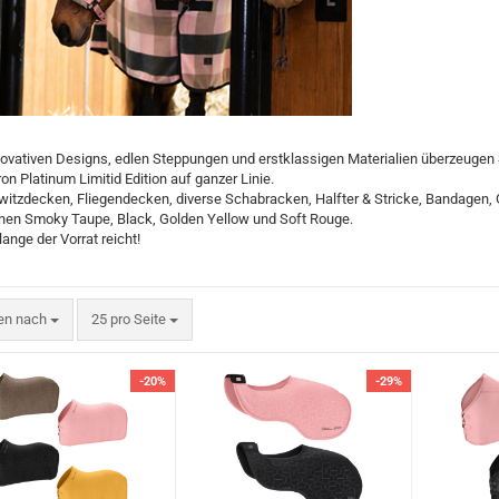
Ganzjahres Reithandschuhe
Schlaufzügel
Gamaschen
Winter Reithandschuhe
Vorderzeuge
Springglocken
Martingal
Bandagen & Unterlagen
Stall- & Transportgamaschen
novativen Designs, edlen Steppungen und erstklassigen Materialien überzeugen
on Platinum Limitid Edition auf ganzer Linie.
Anfreßschutz
itzdecken, Fliegendecken, diverse Schabracken, Halfter & Stricke, Bandagen,
Hufpflege
nen Smoky Taupe, Black, Golden Yellow und Soft Rouge.
ange der Vorrat reicht!
Pflegemittel für Fell und Mähne
Kentucky Horsewear Basics
Reitstiefel
Pflegemittel bei Verletzungen
Kentucky Horsewear Decken
Fliegenschutzmittel
Kentucky Horsewear Hundezubehör
en nach
pro Seite
ren nach
25 pro Seite
Lederpflege
-20%
-29%