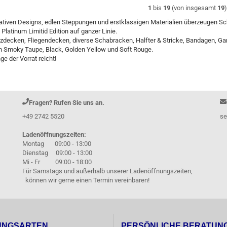
1
bis
19
(von insgesamt
19
ativen Designs, edlen Steppungen und erstklassigen Materialien überzeugen Sc
Platinum Limitid Edition auf ganzer Linie.
decken, Fliegendecken, diverse Schabracken, Halfter & Stricke, Bandagen, Ga
n Smoky Taupe, Black, Golden Yellow und Soft Rouge.
ge der Vorrat reicht!
Fragen? Rufen Sie uns an.
+49 2742 5520
se
Ladenöffnungszeiten:
Montag 09:00 - 13:00
Dienstag 09:00 - 13:00
Mi - Fr 09:00 - 18:00
Für Samstags und außerhalb unserer Ladenöffnungszeiten,
können wir gerne einen Termin vereinbaren!
UNGSARTEN
PERSÖNLICHE BERATUN