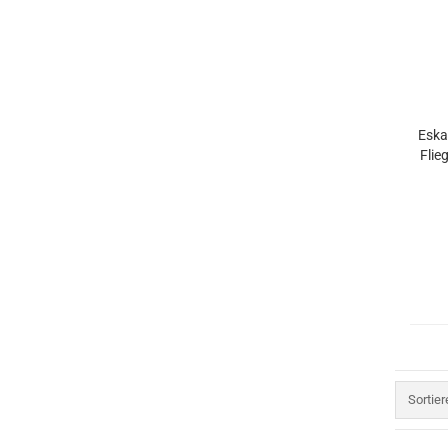
Eska
Flie
Sortier
Sortie