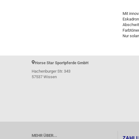
Mit innov
Eskadron 
Abschwitz
Farbtöne
Nur solan
Horse Star Sportpferde GmbH
Hachenburger Str. 343
57537 Wissen
MEHR ÜBER...
ZAHL