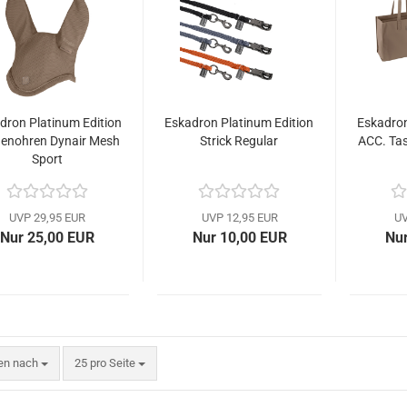
dron Platinum Edition
Eskadron Platinum Edition
Eskadron
genohren Dynair Mesh
Strick Regular
ACC. Ta
Sport
UVP 29,95 EUR
UVP 12,95 EUR
UV
Nur 25,00 EUR
Nur 10,00 EUR
Nur
en nach
pro Seite
ren nach
25 pro Seite