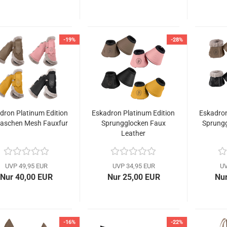
-19%
-28%
dron Platinum Edition
Eskadron Platinum Edition
Eskadron
schen Mesh Fauxfur
Sprungglocken Faux
Sprungg
Leather
UVP 49,95 EUR
UVP 34,95 EUR
UV
Nur 40,00 EUR
Nur 25,00 EUR
Nur
-16%
-22%