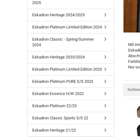
2025
Eskadron Heritage 2023/2024
Eskadron Platinum Limited Edition 2023
Eskadron Heritage 2024/2025
Eskadron Platinum PURE S/S 2023
Eskadron Essence H/W 2022
Eskadron Platinum Limited Edition 2024
Eskadron Platinum 22/23
Eskadron Classic - Spring/Summer
Eskadron Classic Sports S/S 22
Mit in
2024
Eskadron Heritage 21/22
Eskadr
Abschw
Eskadron Heritage 2023/2024
Farbtö
Nur sol
Eskadron Platinum Limited Edition 2023
Samshield F/S 2026
Samshield fürs Pferd - NEU
Eskadron Platinum PURE S/S 2023
Samshield 2.0 Helme
Sortier
Sortie
Samshield Standard Bekleidung
Eskadron Essence H/W 2022
Samshield Handschuhe
Eskadron Platinum 22/23
Samshield Zubehör
Samshield Helme 1.0
Eskadron Classic Sports S/S 22
Samshield F/S 2025
Samshield H/W 2025
Eskadron Heritage 21/22
Samshield H/W 2023