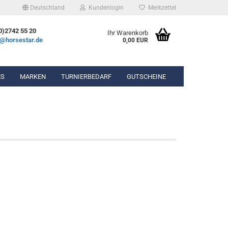
Deutschland
Kundenlogin
Merkzettel
0)2742 55 20
Ihr Warenkorb
e@horsestar.de
0,00 EUR
ES
MARKEN
TURNIERBEDARF
GUTSCHEINE
bekleidung
Gel-Pads
hosen
Lammfell-Pads
ierbekleidung
Winderen Pads
n & Chaps
hör