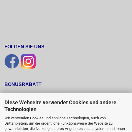
FOLGEN SIE UNS
BONUSRABATT
Wir belohnen Ihre Treue mit einem 

Bonusrabatt. 

Diese Webseite verwendet Cookies und andere
Ab einem Bestellwert von 250,00 Euro 

Technologien
erhalten Sie 10 %, ab einem Bestellwert 

von 500,00 Euro erhalten Sie 12% und ab 

Wir verwenden Cookies und ähnliche Technologien, auch von
einem  Bestellwert von 1500,00 Euro 

Drittanbietern, um die ordentliche Funktionsweise der Website zu
15 % Bonusrabatt auf reguläre Ware.

gewährleisten, die Nutzung unseres Angebotes zu analysieren und Ihnen