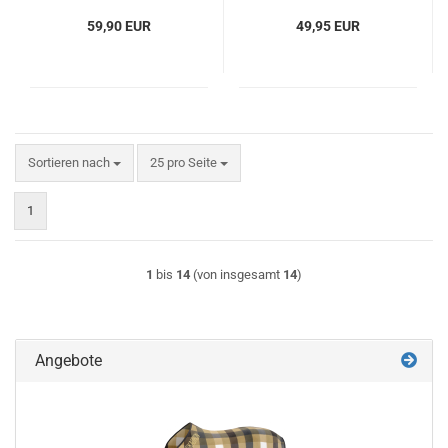
59,90 EUR
49,95 EUR
Sortieren nach
pro Seite
Sortieren nach
25 pro Seite
1
1
bis
14
(von insgesamt
14
)
Angebote