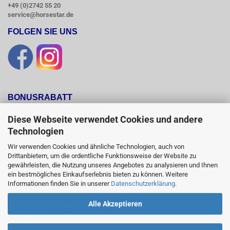
+49 (0)2742 55 20
service@horsestar.de
FOLGEN SIE UNS
BONUSRABATT
Wir belohnen Ihre Treue mit einem

Bonusrabatt.

Diese Webseite verwendet Cookies und andere
Ab einem Bestellwert von 250,00 Euro

Technologien
erhalten Sie 10 %, ab einem Bestellwert

von 500,00 Euro erhalten Sie 12% und ab

Wir verwenden Cookies und ähnliche Technologien, auch von
einem  Bestellwert von 1500,00 Euro

Drittanbietern, um die ordentliche Funktionsweise der Website zu
15 % Bonusrabatt auf reguläre Ware.

gewährleisten, die Nutzung unseres Angebotes zu analysieren und Ihnen
Reduzierte Artikel und Sättel sind vom

ein bestmögliches Einkaufserlebnis bieten zu können. Weitere
Bonusrabattsystem ausgeschlossen.

Informationen finden Sie in unserer
Datenschutzerklärung
.
Sobald Sie die jeweilige Umsatzgrenze

erreicht haben, erhalten Sie für alle weiteren

Alle Akzeptieren
Horse Star Bestellungen in 2022 den

jeweiligen Preisnachlass!