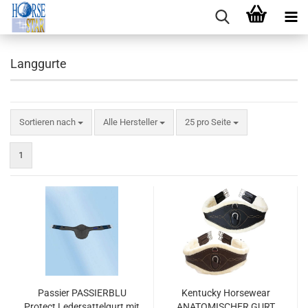
Langgurte
Sortieren nach
pro Seite
Sortieren nach
Alle Hersteller
25 pro Seite
1
Passier PASSIERBLU
Kentucky Horsewear
Protect Ledersattelgurt mit
ANATOMISCHER GURT