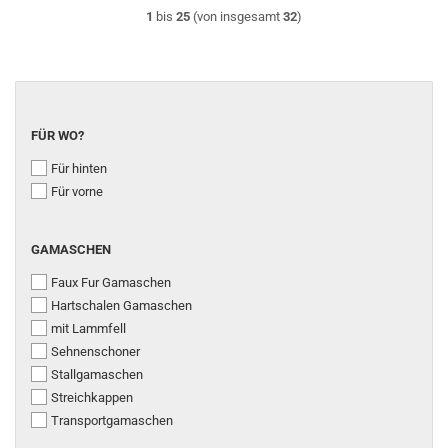
1
bis
25
(von insgesamt
32
)
FÜR
FÜR WO?
WO?
Für hinten
Für vorne
GAMASCHEN
GAMASCHEN
Faux Fur Gamaschen
Hartschalen Gamaschen
mit Lammfell
Sehnenschoner
Stallgamaschen
Streichkappen
Transportgamaschen