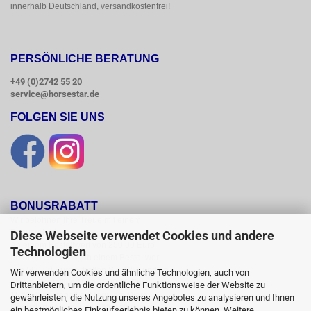
innerhalb Deutschland, versandkostenfrei!
PERSÖNLICHE BERATUNG
+49 (0)2742 55 20
service@horsestar.de
FOLGEN SIE UNS
BONUSRABATT
Wir belohnen Ihre Treue mit einem

Bonusrabatt.

Diese Webseite verwendet Cookies und andere
Ab einem Bestellwert von 250,00 Euro

Technologien
erhalten Sie 10 %, ab einem Bestellwert

von 500,00 Euro erhalten Sie 12% und ab

Wir verwenden Cookies und ähnliche Technologien, auch von
einem  Bestellwert von 1500,00 Euro

Drittanbietern, um die ordentliche Funktionsweise der Website zu
15 % Bonusrabatt auf reguläre Ware.

gewährleisten, die Nutzung unseres Angebotes zu analysieren und Ihnen
Reduzierte Artikel und Sättel sind vom

ein bestmögliches Einkaufserlebnis bieten zu können. Weitere