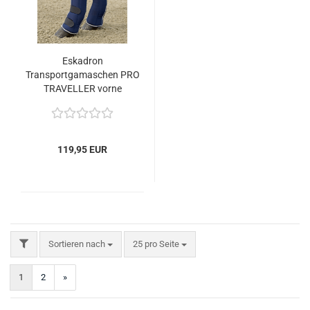
Eskadron
Transportgamaschen PRO
TRAVELLER vorne
119,95 EUR
FILTER
Sortieren nach
pro Seite
Sortieren nach
25 pro Seite
1
2
»