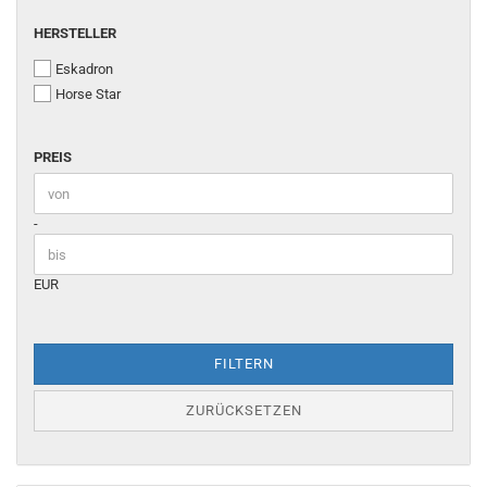
HERSTELLER
HERSTELLER
Eskadron
Horse Star
PREIS
PREIS
Preis bis
-
EUR
FILTERN
ZURÜCKSETZEN