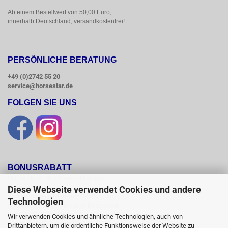
Ab einem Bestellwert von 50,00 Euro, 
innerhalb Deutschland, versandkostenfrei!
PERSÖNLICHE BERATUNG
+49 (0)2742 55 20
service@horsestar.de
FOLGEN SIE UNS
BONUSRABATT
Wir belohnen Ihre Treue mit einem

Bonusrabatt.

Diese Webseite verwendet Cookies und andere
Ab einem Bestellwert von 250,00 Euro

Technologien
erhalten Sie 10 %, ab einem Bestellwert

von 500,00 Euro erhalten Sie 12% und ab

Wir verwenden Cookies und ähnliche Technologien, auch von
einem  Bestellwert von 1500,00 Euro

Drittanbietern, um die ordentliche Funktionsweise der Website zu