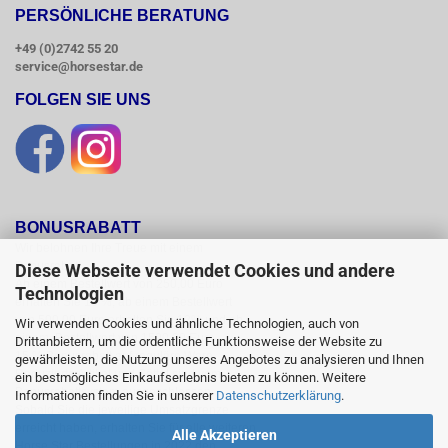
PERSÖNLICHE BERATUNG
+49 (0)2742 55 20
service@horsestar.de
FOLGEN SIE UNS
BONUSRABATT
Wir belohnen Ihre Treue mit einem

Bonusrabatt.

Diese Webseite verwendet Cookies und andere
Ab einem Bestellwert von 250,00 Euro

Technologien
erhalten Sie 10 %, ab einem Bestellwert

von 500,00 Euro erhalten Sie 12% und ab

Wir verwenden Cookies und ähnliche Technologien, auch von
einem  Bestellwert von 1500,00 Euro

Drittanbietern, um die ordentliche Funktionsweise der Website zu
15 % Bonusrabatt auf reguläre Ware.

gewährleisten, die Nutzung unseres Angebotes zu analysieren und Ihnen
Reduzierte Artikel und Sättel sind vom

ein bestmögliches Einkaufserlebnis bieten zu können. Weitere
Bonusrabattsystem ausgeschlossen.

Informationen finden Sie in unserer
Datenschutzerklärung
.
Sobald Sie die jeweilige Umsatzgrenze

erreicht haben, erhalten Sie für alle weiteren

Alle Akzeptieren
Horse Star Bestellungen in 2022 den
