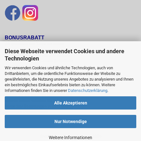
BONUSRABATT
Wir belohnen Ihre Treue mit einem

Bonusrabatt.

Diese Webseite verwendet Cookies und andere
Ab einem Bestellwert von 250,00 Euro

Technologien
erhalten Sie 10 %, ab einem Bestellwert

von 500,00 Euro erhalten Sie 12% und ab

Wir verwenden Cookies und ähnliche Technologien, auch von
einem  Bestellwert von 1500,00 Euro

Drittanbietern, um die ordentliche Funktionsweise der Website zu
15 % Bonusrabatt auf reguläre Ware.

gewährleisten, die Nutzung unseres Angebotes zu analysieren und Ihnen
Reduzierte Artikel und Sättel sind vom

ein bestmögliches Einkaufserlebnis bieten zu können. Weitere
Bonusrabattsystem ausgeschlossen.

Informationen finden Sie in unserer
Datenschutzerklärung
.
Sobald Sie die jeweilige Umsatzgrenze

erreicht haben, erhalten Sie für alle weiteren

Alle Akzeptieren
Horse Star Bestellungen in 2022 den

jeweiligen Preisnachlass!
Nur Notwendige
Shopsystem
by Gambio.de © 2026
Weitere Informationen