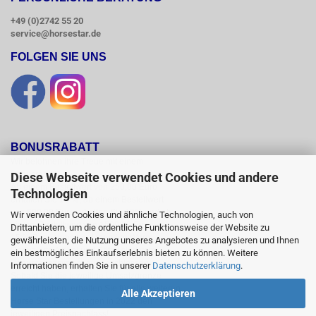
+49 (0)2742 55 20
service@horsestar.de
FOLGEN SIE UNS
BONUSRABATT
Wir belohnen Ihre Treue mit einem

Bonusrabatt.

Diese Webseite verwendet Cookies und andere
Ab einem Bestellwert von 250,00 Euro

Technologien
erhalten Sie 10 %, ab einem Bestellwert

von 500,00 Euro erhalten Sie 12% und ab

Wir verwenden Cookies und ähnliche Technologien, auch von
einem  Bestellwert von 1500,00 Euro

Drittanbietern, um die ordentliche Funktionsweise der Website zu
15 % Bonusrabatt auf reguläre Ware.

gewährleisten, die Nutzung unseres Angebotes zu analysieren und Ihnen
Reduzierte Artikel und Sättel sind vom

ein bestmögliches Einkaufserlebnis bieten zu können. Weitere
Bonusrabattsystem ausgeschlossen.

Informationen finden Sie in unserer
Datenschutzerklärung
.
Sobald Sie die jeweilige Umsatzgrenze

erreicht haben, erhalten Sie für alle weiteren

Alle Akzeptieren
Horse Star Bestellungen in 2022 den

jeweiligen Preisnachlass!