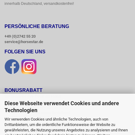
innerhalb Deutschland, versandkostenfrei!
PERSÖNLICHE BERATUNG
+49 (0)2742 55 20
service@horsestar.de
FOLGEN SIE UNS
BONUSRABATT
Wir belohnen Ihre Treue mit einem

Bonusrabatt.

Diese Webseite verwendet Cookies und andere
Ab einem Bestellwert von 250,00 Euro

Technologien
erhalten Sie 10 %, ab einem Bestellwert

von 500,00 Euro erhalten Sie 12% und ab

Wir verwenden Cookies und ähnliche Technologien, auch von
einem  Bestellwert von 1500,00 Euro

Drittanbietern, um die ordentliche Funktionsweise der Website zu
15 % Bonusrabatt auf reguläre Ware.

gewährleisten, die Nutzung unseres Angebotes zu analysieren und Ihnen
Reduzierte Artikel und Sättel sind vom
