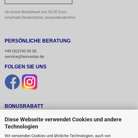
Ab einem Bestellwert von 50,00 Euro, 
innerhalb Deutschland, versandkostenfrei!
PERSÖNLICHE BERATUNG
+49 (0)2742 55 20
service@horsestar.de
FOLGEN SIE UNS
BONUSRABATT
Wir belohnen Ihre Treue mit einem

Bonusrabatt.

Diese Webseite verwendet Cookies und andere
Ab einem Bestellwert von 250,00 Euro

Technologien
erhalten Sie 10 %, ab einem Bestellwert

von 500,00 Euro erhalten Sie 12% und ab

Wir verwenden Cookies und ähnliche Technologien, auch von