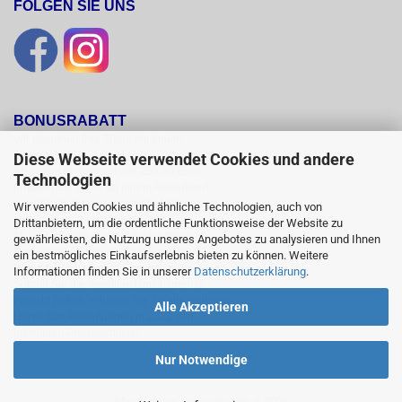
FOLGEN SIE UNS
BONUSRABATT
Wir belohnen Ihre Treue mit einem

Bonusrabatt.

Diese Webseite verwendet Cookies und andere
Ab einem Bestellwert von 250,00 Euro

Technologien
erhalten Sie 10 %, ab einem Bestellwert

von 500,00 Euro erhalten Sie 12% und ab

Wir verwenden Cookies und ähnliche Technologien, auch von
einem  Bestellwert von 1500,00 Euro

Drittanbietern, um die ordentliche Funktionsweise der Website zu
15 % Bonusrabatt auf reguläre Ware.

gewährleisten, die Nutzung unseres Angebotes zu analysieren und Ihnen
Reduzierte Artikel und Sättel sind vom

ein bestmögliches Einkaufserlebnis bieten zu können. Weitere
Bonusrabattsystem ausgeschlossen.

Informationen finden Sie in unserer
Datenschutzerklärung
.
Sobald Sie die jeweilige Umsatzgrenze

erreicht haben, erhalten Sie für alle weiteren

Alle Akzeptieren
Horse Star Bestellungen in 2022 den

jeweiligen Preisnachlass!
Nur Notwendige
Shopsystem
by Gambio.de © 2026