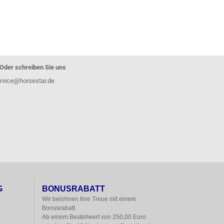
Oder schreiben Sie uns
rvice@horsestar.de
G
BONUSRABATT
Wir belohnen Ihre Treue mit einem

Bonusrabatt.

Ab einem Bestellwert von 250,00 Euro
