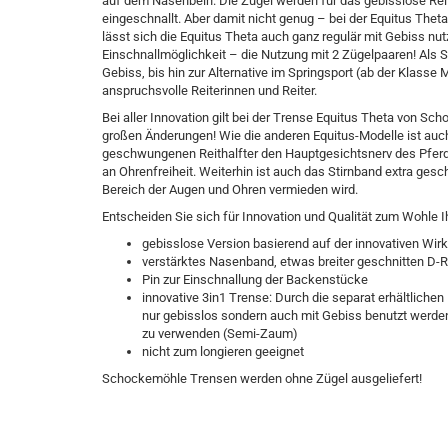
auf dem Nasenbein. Die Zügel werden für das gebisslose Reiten
Samshield H/W 2023
eingeschnallt. Aber damit nicht genug – bei der Equitus Thet
lässt sich die Equitus Theta auch ganz regulär mit Gebiss nut
Einschnallmöglichkeit – die Nutzung mit 2 Zügelpaaren! Als
Gebiss, bis hin zur Alternative im Springsport (ab der Klasse 
Le Mieux Horsefashion
anspruchsvolle Reiterinnen und Reiter.
Bei aller Innovation gilt bei der Trense Equitus Theta von S
großen Änderungen! Wie die anderen Equitus-Modelle ist auc
geschwungenen Reithalfter den Hauptgesichtsnerv des Pferd
an Ohrenfreiheit. Weiterhin ist auch das Stirnband extra ge
Bereich der Augen und Ohren vermieden wird.
Entscheiden Sie sich für Innovation und Qualität zum Wohle I
gebisslose Version basierend auf der innovativen Wi
verstärktes Nasenband, etwas breiter geschnitten D-R
Pin zur Einschnallung der Backenstücke
innovative 3in1 Trense: Durch die separat erhältlich
nur gebisslos sondern auch mit Gebiss benutzt werde
zu verwenden (Semi-Zaum)
nicht zum longieren geeignet
Schockemöhle Trensen werden ohne Zügel ausgeliefert!