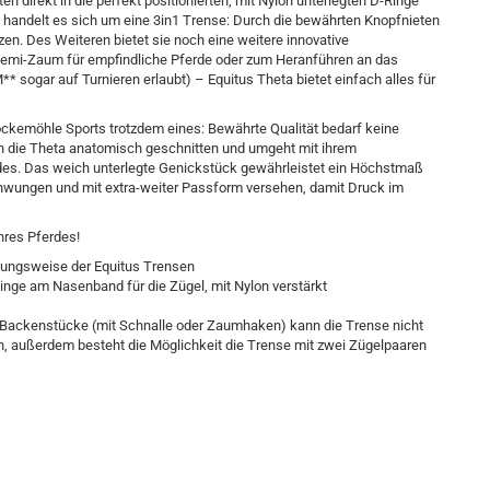
 direkt in die perfekt positionierten, mit Nylon unterlegten D-Ringe
a handelt es sich um eine 3in1 Trense: Durch die bewährten Knopfnieten
zen. Des Weiteren bietet sie noch eine weitere innovative
 Semi-Zaum für empfindliche Pferde oder zum Heranführen an das
M** sogar auf Turnieren erlaubt) – Equitus Theta bietet einfach alles für
chockemöhle Sports trotzdem eines: Bewährte Qualität bedarf keine
h die Theta anatomisch geschnitten und umgeht mit ihrem
es. Das weich unterlegte Genickstück gewährleistet ein Höchstmaß
schwungen und mit extra-weiter Passform versehen, damit Druck im
hres Pferdes!
rkungsweise der Equitus Trensen
inge am Nasenband für die Zügel, mit Nylon verstärkt
en Backenstücke (mit Schnalle oder Zaumhaken) kann die Trense nicht
n, außerdem besteht die Möglichkeit die Trense mit zwei Zügelpaaren