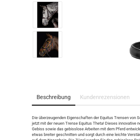
Eskadron Heritage 2023/2024
Eskadron Platinum Limited Edition 2023
Eskadron Platinum PURE S/S 2023
Eskadron Essence H/W 2022
Eskadron Platinum 22/23
Eskadron Classic Sports S/S 22
Eskadron Heritage 21/22
Eskadron Platinum 2017
Samshield F/S 2026
Samshield fürs Pferd - NEU
Samshield 2.0 Helme
Beschreibung
Kundenrezensionen
Samshield Standard Bekleidung
Samshield Handschuhe
Samshield Zubehör
Die überzeugenden Eigenschaften der Equitus Trensen von 
Samshield Helme 1.0
jetzt mit der neuen Trense Equitus Theta! Dieses innovative 
Gebiss sowie das gebisslose Arbeiten mit dem Pferd entwick
Samshield F/S 2025
etwas breiter geschnitten und sorgt durch eine leichte Verst
Samshield H/W 2025