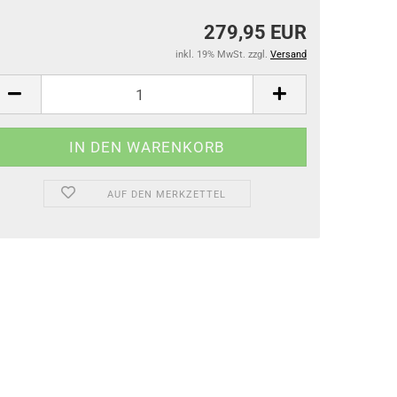
279,95 EUR
inkl. 19% MwSt. zzgl.
Versand
Anfreßschutz
Hufpflege
Pflegemittel für Fell und Mähne
AUF DEN MERKZETTEL
Pflegemittel bei Verletzungen
Fliegenschutzmittel
Lederpflege