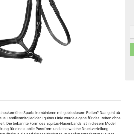
Ganzjahres Reithandschuhe
Schlaufzügel
Gamaschen
Winter Reithandschuhe
Vorderzeuge
Springglocken
Martingal
Bandagen & Unterlagen
Stall- & Transportgamaschen
Kentucky Horsewear Basics
Reitstiefel
Kentucky Horsewear Decken
Kentucky Horsewear Hundezubehör
Schockemöhle Sports kombinieren mit gebisslosem Reiten? Das geht ab
neue Familienmitglied der Equitus Linie wurde eigens für das Reiten ohne
elt. Die bekannte Form des Equitus-Nasenbands ist in diesem Modell
ärkung für eine stabile Passform und eine weiche Druckverteilung