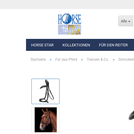
Alle
HORSE STAR
KOLLEKTIONEN
FÜR DEN REITER
»
»
»
Startseite
Für das Pferd
Trensen & Co.
Schockemö
Eskadron Basics
Oberbekleidung
Eskadron Platinum Edition 2026/2027
Westen, Jacken & Män
Eskadron Classic Sports F/S 2026
Reithosen
Eskadron Heritage 2025/2026
Turnierbekleidung
Eskadron Dynamic 2025
Eskadron Platinum Edition 2025/2026
Eskadron Classic - Spring/Summer 2025
Eskadron Heritage 2024/2025
Eskadron Platinum Limited Edition 2024
Eskadron Classic - Spring/Summer 2024