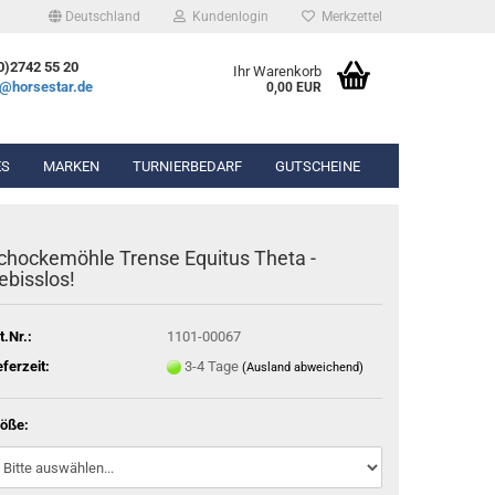
Deutschland
Kundenlogin
Merkzettel
0)2742 55 20
Ihr Warenkorb
e@horsestar.de
0,00 EUR
ES
MARKEN
TURNIERBEDARF
GUTSCHEINE
bekleidung
chockemöhle Trense Equitus Theta -
hosen
ebisslos!
Gel-Pads
ierbekleidung
Lammfell-Pads
Winderen Pads
t.Nr.:
1101-00067
Diverse Pads
eferzeit:
3-4 Tage
(Ausland abweichend)
n & Chaps
öße:
hör