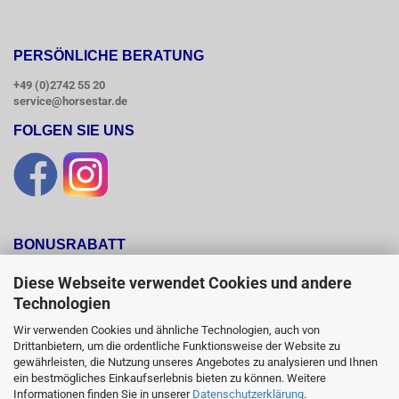
PERSÖNLICHE BERATUNG
+49 (0)2742 55 20
service@horsestar.de
FOLGEN SIE UNS
BONUSRABATT
Wir belohnen Ihre Treue mit einem

Bonusrabatt.

Diese Webseite verwendet Cookies und andere
Ab einem Bestellwert von 250,00 Euro

Technologien
erhalten Sie 10 %, ab einem Bestellwert

von 500,00 Euro erhalten Sie 12% und ab

Wir verwenden Cookies und ähnliche Technologien, auch von
einem  Bestellwert von 1500,00 Euro

Drittanbietern, um die ordentliche Funktionsweise der Website zu
15 % Bonusrabatt auf reguläre Ware.

gewährleisten, die Nutzung unseres Angebotes zu analysieren und Ihnen
Reduzierte Artikel und Sättel sind vom

ein bestmögliches Einkaufserlebnis bieten zu können. Weitere
Bonusrabattsystem ausgeschlossen.

Informationen finden Sie in unserer
Datenschutzerklärung
.