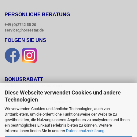
PERSÖNLICHE BERATUNG
+49 (0)2742 55 20
service@horsestar.de
FOLGEN SIE UNS
BONUSRABATT
Wir belohnen Ihre Treue mit einem

Bonusrabatt.

Diese Webseite verwendet Cookies und andere
Ab einem Bestellwert von 250,00 Euro

Technologien
erhalten Sie 10 %, ab einem Bestellwert

von 500,00 Euro erhalten Sie 12% und ab

Wir verwenden Cookies und ähnliche Technologien, auch von
einem  Bestellwert von 1500,00 Euro

Drittanbietern, um die ordentliche Funktionsweise der Website zu
15 % Bonusrabatt auf reguläre Ware.

gewährleisten, die Nutzung unseres Angebotes zu analysieren und Ihnen
Reduzierte Artikel und Sättel sind vom

ein bestmögliches Einkaufserlebnis bieten zu können. Weitere
Bonusrabattsystem ausgeschlossen.

Informationen finden Sie in unserer
Datenschutzerklärung
.
Sobald Sie die jeweilige Umsatzgrenze
