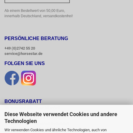
Ab einem Bestellwert von 50,00 Euro, 
innerhalb Deutschland, versandkostenfrei!
PERSÖNLICHE BERATUNG
+49 (0)2742 55 20
service@horsestar.de
FOLGEN SIE UNS
BONUSRABATT
Wir belohnen Ihre Treue mit einem

Bonusrabatt.

Diese Webseite verwendet Cookies und andere
Ab einem Bestellwert von 250,00 Euro

Technologien
erhalten Sie 10 %, ab einem Bestellwert

von 500,00 Euro erhalten Sie 12% und ab

Wir verwenden Cookies und ähnliche Technologien, auch von