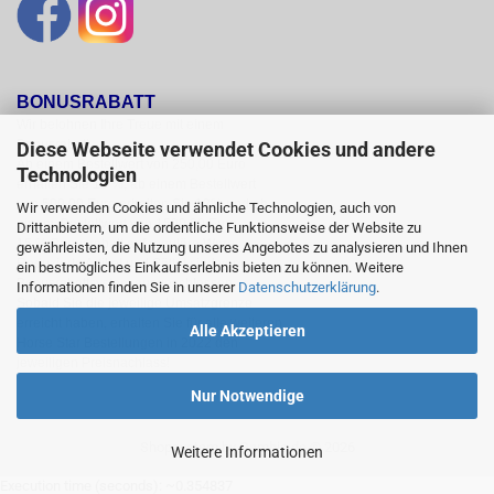
BONUSRABATT
Wir belohnen Ihre Treue mit einem

Bonusrabatt.

Diese Webseite verwendet Cookies und andere
Ab einem Bestellwert von 250,00 Euro

Technologien
erhalten Sie 10 %, ab einem Bestellwert

von 500,00 Euro erhalten Sie 12% und ab

Wir verwenden Cookies und ähnliche Technologien, auch von
einem  Bestellwert von 1500,00 Euro

Drittanbietern, um die ordentliche Funktionsweise der Website zu
15 % Bonusrabatt auf reguläre Ware.

gewährleisten, die Nutzung unseres Angebotes zu analysieren und Ihnen
Reduzierte Artikel und Sättel sind vom

ein bestmögliches Einkaufserlebnis bieten zu können. Weitere
Bonusrabattsystem ausgeschlossen.

Informationen finden Sie in unserer
Datenschutzerklärung
.
Sobald Sie die jeweilige Umsatzgrenze

erreicht haben, erhalten Sie für alle weiteren

Alle Akzeptieren
Horse Star Bestellungen in 2022 den

jeweiligen Preisnachlass!
Nur Notwendige
Shopsystem
by Gambio.de © 2026
Weitere Informationen
Execution time (seconds): ~0.354837