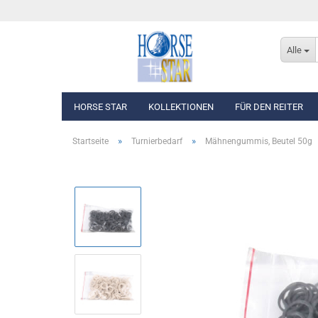
Alle
HORSE STAR
KOLLEKTIONEN
FÜR DEN REITER
»
»
Startseite
Turnierbedarf
Mähnengummis, Beutel 50g
Eskadron Basics
Oberbekleidung
Eskadron Classic Sports F/S 2026
Westen, Jacken & Män
Eskadron Heritage 2025/2026
Reithosen
Eskadron Dynamic 2025
Turnierbekleidung
Eskadron Platinum Edition 2025/2026
Eskadron Classic - Spring/Summer 2025
Eskadron Heritage 2024/2025
Eskadron Platinum Limited Edition 2024
Eskadron Classic - Spring/Summer 2024
Eskadron Heritage 2023/2024