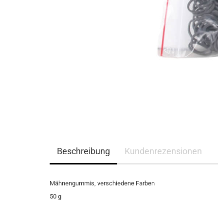
Eskadron Platinum Limited Edition 2023
Ganzjahres Reithands
Eskadron Platinum PURE S/S 2023
Winter Reithandschuh
Eskadron Essence H/W 2022
Eskadron Heritage 21/22
Eskadron Platinum 22/23
Eskadron Classic Sports S/S 22
Eskadron Platinum 2017
Samshield F/S 2026
Samshield fürs Pferd - NEU
Samshield 2.0 Helme
Samshield Standard Bekleidung
Beschreibung
Kundenrezensionen
Samshield Handschuhe
Samshield Zubehör
Samshield Helme 1.0
Mähnengummis, verschiedene Farben
Samshield F/S 2025
50 g
Samshield H/W 2025
Samshield H/W 2023