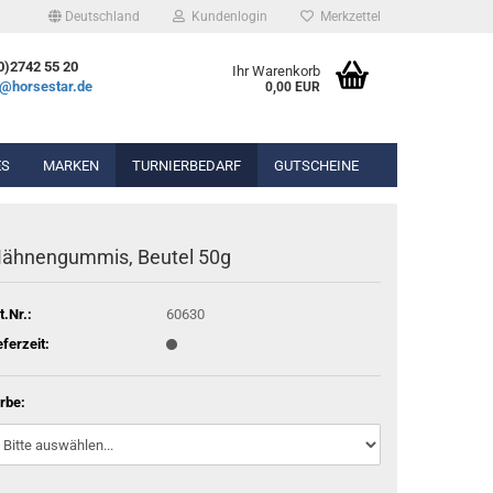
Deutschland
Kundenlogin
Merkzettel
0)2742 55 20
Ihr Warenkorb
e@horsestar.de
0,00 EUR
ES
MARKEN
TURNIERBEDARF
GUTSCHEINE
bekleidung
Wassertrense
ähnengummis, Beutel 50g
hosen
Olivenkopfgebiss
Gel-Pads
ierbekleidung
Kandarengebiss
Lammfell-Pads
t.Nr.:
60630
Unterlegtrense
Winderen Pads
eferzeit:
Gummigebisse
Diverse Pads
rbe:
n & Chaps
hör