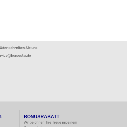
Oder schreiben Sie uns
rvice@horsestar.de
G
BONUSRABATT
Wir belohnen Ihre Treue mit einem
