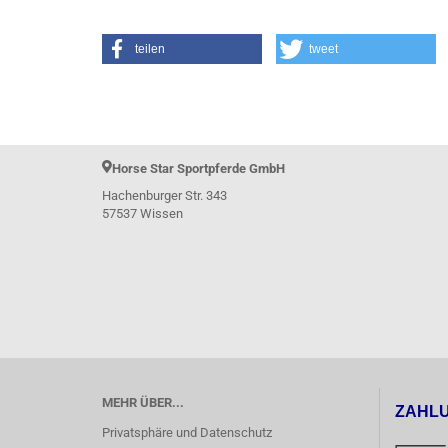
teilen
tweet
Le Mieux Horsefashion
Horse Star Sportpferde GmbH
Hachenburger Str. 343
57537 Wissen
MEHR ÜBER...
ZAHL
Privatsphäre und Datenschutz