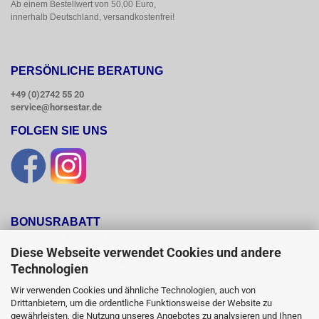
Ab einem Bestellwert von 50,00 Euro, 
innerhalb Deutschland, versandkostenfrei!
PERSÖNLICHE BERATUNG
+49 (0)2742 55 20
service@horsestar.de
FOLGEN SIE UNS
BONUSRABATT
Wir belohnen Ihre Treue mit einem

Bonusrabatt.

Diese Webseite verwendet Cookies und andere
Ab einem Bestellwert von 250,00 Euro

Technologien
erhalten Sie 10 %, ab einem Bestellwert

von 500,00 Euro erhalten Sie 12% und ab

Wir verwenden Cookies und ähnliche Technologien, auch von
einem  Bestellwert von 1500,00 Euro

Drittanbietern, um die ordentliche Funktionsweise der Website zu
15 % Bonusrabatt auf reguläre Ware.

gewährleisten, die Nutzung unseres Angebotes zu analysieren und Ihnen