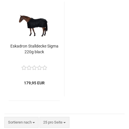
Eskadron Stalldecke Sigma
220g black
179,95 EUR
Sortieren nach
pro Seite
Sortieren nach
25 pro Seite