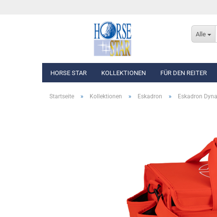
Alle
HORSE STAR
KOLLEKTIONEN
FÜR DEN REITER
»
»
»
Startseite
Kollektionen
Eskadron
Eskadron Dyn
Eskadron Basics
Oberbekleidung
Eskadron Classic Sports F/S 2026
Westen, Jacken & Män
Eskadron Heritage 2025/2026
Reithosen
Eskadron Dynamic 2025
Turnierbekleidung
Eskadron Platinum Edition 2025/2026
Eskadron Classic - Spring/Summer 2025
Eskadron Heritage 2024/2025
Eskadron Platinum Limited Edition 2024
Eskadron Classic - Spring/Summer 2024
Eskadron Heritage 2023/2024