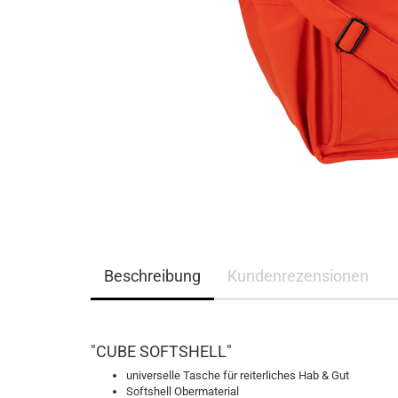
Eskadron Platinum Limited Edition 2023
Ganzjahres Reithands
Eskadron Platinum PURE S/S 2023
Winter Reithandschuh
Eskadron Essence H/W 2022
Eskadron Heritage 21/22
Eskadron Platinum 22/23
Eskadron Classic Sports S/S 22
Eskadron Platinum 2017
Samshield F/S 2026
Samshield fürs Pferd - NEU
Samshield 2.0 Helme
Samshield Standard Bekleidung
Beschreibung
Kundenrezensionen
Samshield Handschuhe
Samshield Zubehör
Samshield Helme 1.0
Samshield F/S 2025
"CUBE SOFTSHELL"
Samshield H/W 2025
universelle Tasche für reiterliches Hab & Gut
Samshield H/W 2023
Softshell Obermaterial