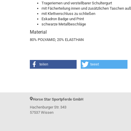
Trageriemen und verstellbarer Schultergurt
mit Fächerteilung innen und zusätzlichen Taschen au
mit Klettverschluss zu schließen
Le Mieux Horsefashion
Eskadron Badge und Print
schwarze Metallbeschläge
Material
80% POLYAMID, 20% ELASTHAN
teilen
tweet
Horse Star Sportpferde GmbH
Hachenburger Str. 343
57537 Wissen