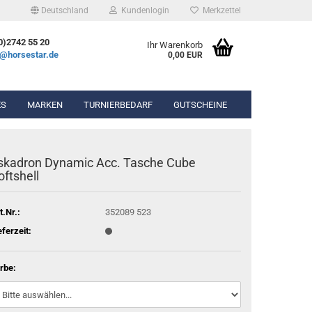
Deutschland
Kundenlogin
Merkzettel
0)2742 55 20
Ihr Warenkorb
e@horsestar.de
0,00 EUR
ES
MARKEN
TURNIERBEDARF
GUTSCHEINE
bekleidung
Wassertrense
skadron Dynamic Acc. Tasche Cube
hosen
Olivenkopfgebiss
oftshell
Gel-Pads
ierbekleidung
Kandarengebiss
Lammfell-Pads
Unterlegtrense
Winderen Pads
t.Nr.:
352089 523
Gummigebisse
Diverse Pads
eferzeit:
n & Chaps
rbe:
hör