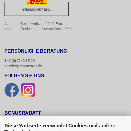
Ab einem Bestellwert von 50,00 Euro, 
innerhalb Deutschland, versandkostenfrei!
PERSÖNLICHE BERATUNG
+49 (0)2742 55 20
service@horsestar.de
FOLGEN SIE UNS
BONUSRABATT
Wir belohnen Ihre Treue mit einem

Bonusrabatt.

Diese Webseite verwendet Cookies und andere
Ab einem Bestellwert von 250,00 Euro
