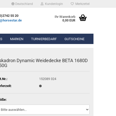
Deutschland
Kundenlogin
Merkzettel
0)2742 55 20
Ihr Warenkorb
e@horsestar.de
0,00 EUR
ES
MARKEN
TURNIERBEDARF
GUTSCHEINE
bekleidung
Wassertrense
skadron Dynamic Weidedecke BETA 1680D
hosen
Olivenkopfgebiss
50G
Gel-Pads
ierbekleidung
Kandarengebiss
Lammfell-Pads
Unterlegtrense
Winderen Pads
t.Nr.:
152089 324
Gummigebisse
Diverse Pads
eferzeit:
n & Chaps
öße:
hör