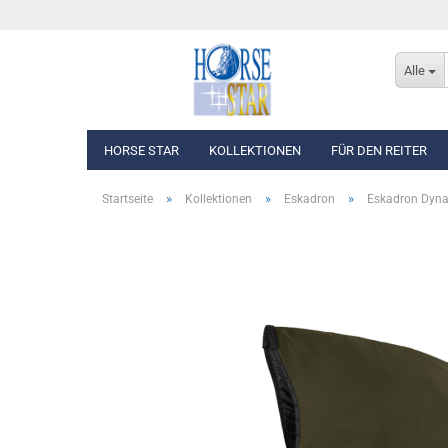
Alle
HORSE STAR
KOLLEKTIONEN
FÜR DEN REITER
»
»
»
Startseite
Kollektionen
Eskadron
Eskadron Dyn
Eskadron Basics
Oberbekleidung
Eskadron Classic Sports F/S 2026
Westen, Jacken & Män
Eskadron Heritage 2025/2026
Reithosen
Eskadron Dynamic 2025
Turnierbekleidung
Eskadron Platinum Edition 2025/2026
Eskadron Classic - Spring/Summer 2025
Eskadron Heritage 2024/2025
Eskadron Platinum Limited Edition 2024
Eskadron Classic - Spring/Summer 2024
Eskadron Heritage 2023/2024