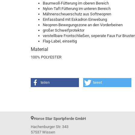
Baumwoll-Fütterung im oberen Bereich
Nylon-Taft Fütterung im unteren Bereich
Mähnenscheuerschutz aus Softneopren
Le Mieux Horsefashion
Einfassband mit Eskadron Einwebung
Neopren-Bewegungszone an den Vorderbeinen
großer Schweifprotektor
verstellbare Frontschließen, seperate Faux Fur Bruste
Flag-Label, einseitig
Material
100% POLYESTER
teilen
tweet
Horse Star Sportpferde GmbH
Hachenburger Str. 343
57537 Wissen