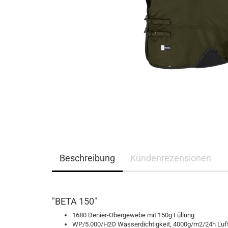
Eskadron Platinum Limited Edition 2023
Ganzjahres Reithands
Eskadron Platinum PURE S/S 2023
Winter Reithandschuh
Eskadron Essence H/W 2022
Eskadron Heritage 21/22
Eskadron Platinum 22/23
Eskadron Classic Sports S/S 22
Eskadron Platinum 2017
Samshield F/S 2026
Samshield fürs Pferd - NEU
Samshield 2.0 Helme
Samshield Standard Bekleidung
Beschreibung
Kundenrezensionen
Samshield Handschuhe
Samshield Zubehör
Samshield Helme 1.0
Samshield F/S 2025
"BETA 150"
Samshield H/W 2025
1680 Denier-Obergewebe mit 150g Füllung
Samshield H/W 2023
WP/5.000/H2O Wasserdichtigkeit, 4000g/m2/24h Luft