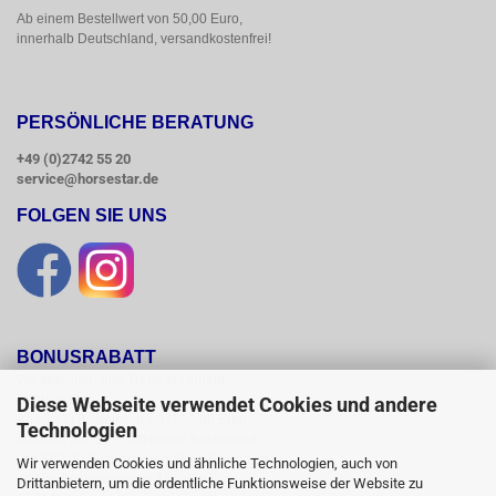
Ab einem Bestellwert von 50,00 Euro, 
innerhalb Deutschland, versandkostenfrei!
PERSÖNLICHE BERATUNG
+49 (0)2742 55 20
service@horsestar.de
FOLGEN SIE UNS
BONUSRABATT
Wir belohnen Ihre Treue mit einem

Bonusrabatt.

Diese Webseite verwendet Cookies und andere
Ab einem Bestellwert von 250,00 Euro

Technologien
erhalten Sie 10 %, ab einem Bestellwert

von 500,00 Euro erhalten Sie 12% und ab

Wir verwenden Cookies und ähnliche Technologien, auch von
einem  Bestellwert von 1500,00 Euro

Drittanbietern, um die ordentliche Funktionsweise der Website zu