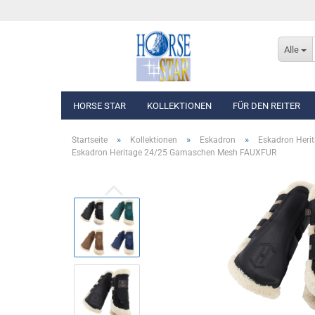
Alle
HORSE STAR
KOLLEKTIONEN
FÜR DEN REITER
»
»
»
Startseite
Kollektionen
Eskadron
Eskadron Heri
Eskadron Heritage 24/25 Gamaschen Mesh FAUXFUR
Eskadron Basics
Oberbekleidung
Eskadron Classic Sports F/S 2026
Westen, Jacken & Män
Eskadron Heritage 2025/2026
Reithosen
Eskadron Dynamic 2025
Turnierbekleidung
Eskadron Platinum Edition 2025/2026
Eskadron Classic - Spring/Summer 2025
Eskadron Heritage 2024/2025
Eskadron Platinum Limited Edition 2024
Eskadron Classic - Spring/Summer 2024
Eskadron Heritage 2023/2024