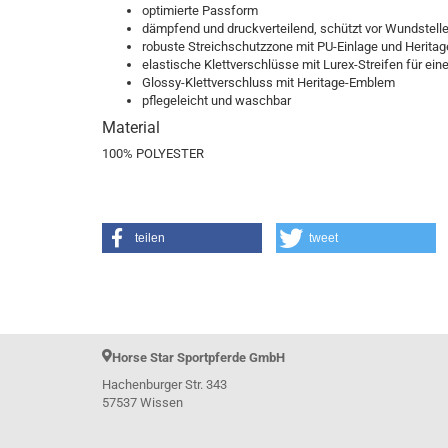
optimierte Passform
dämpfend und druckverteilend, schützt vor Wundstell
robuste Streichschutzzone mit PU-Einlage und Herita
Le Mieux Horsefashion
elastische Klettverschlüsse mit Lurex-Streifen für ei
Glossy-Klettverschluss mit Heritage-Emblem
pflegeleicht und waschbar
Material
100% POLYESTER
teilen
tweet
Horse Star Sportpferde GmbH
Hachenburger Str. 343
57537 Wissen