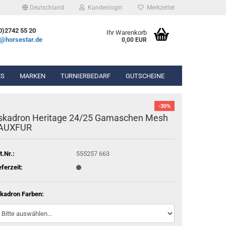
Deutschland
Kundenlogin
Merkzettel
0)2742 55 20
Ihr Warenkorb
e@horsestar.de
0,00 EUR
ES
MARKEN
TURNIERBEDARF
GUTSCHEINE
-30%
bekleidung
Wassertrense
skadron Heritage 24/25 Gamaschen Mesh
hosen
Olivenkopfgebiss
AUXFUR
Gel-Pads
ierbekleidung
Kandarengebiss
Lammfell-Pads
Unterlegtrense
Winderen Pads
t.Nr.:
555257 663
Gummigebisse
Diverse Pads
eferzeit:
n & Chaps
kadron Farben:
hör