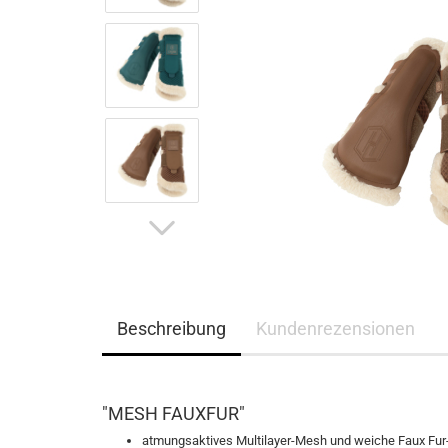
Eskadron Platinum Limited Edition 2023
Ganzjahres Reithands
Eskadron Platinum PURE S/S 2023
Winter Reithandschuh
Eskadron Essence H/W 2022
Eskadron Heritage 21/22
Eskadron Platinum 22/23
Eskadron Classic Sports S/S 22
Eskadron Platinum 2017
Samshield F/S 2026
Samshield fürs Pferd - NEU
Samshield 2.0 Helme
Samshield Standard Bekleidung
Samshield Handschuhe
Beschreibung
Kundenrezensionen
Samshield Zubehör
Samshield Helme 1.0
Samshield F/S 2025
"MESH FAUXFUR"
Samshield H/W 2025
Samshield H/W 2023
atmungsaktives Multilayer-Mesh und weiche Faux Fur