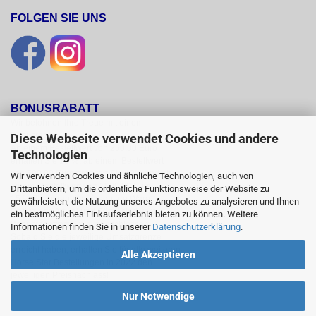
FOLGEN SIE UNS
BONUSRABATT
Wir belohnen Ihre Treue mit einem

Bonusrabatt.

Diese Webseite verwendet Cookies und andere
Ab einem Bestellwert von 250,00 Euro

Technologien
erhalten Sie 10 %, ab einem Bestellwert

von 500,00 Euro erhalten Sie 12% und ab

Wir verwenden Cookies und ähnliche Technologien, auch von
einem  Bestellwert von 1500,00 Euro

Drittanbietern, um die ordentliche Funktionsweise der Website zu
15 % Bonusrabatt auf reguläre Ware.

gewährleisten, die Nutzung unseres Angebotes zu analysieren und Ihnen
Reduzierte Artikel und Sättel sind vom

ein bestmögliches Einkaufserlebnis bieten zu können. Weitere
Bonusrabattsystem ausgeschlossen.

Informationen finden Sie in unserer
Datenschutzerklärung
.
Sobald Sie die jeweilige Umsatzgrenze

erreicht haben, erhalten Sie für alle weiteren

Alle Akzeptieren
Horse Star Bestellungen in 2022 den

jeweiligen Preisnachlass!
Nur Notwendige