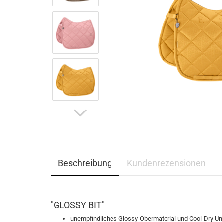
Eskadron Heritage 2023/2024
Ganzjahres Reithands
Eskadron Platinum Limited Edition 2023
Winter Reithandschuh
Eskadron Platinum PURE S/S 2023
Eskadron Essence H/W 2022
Eskadron Heritage 21/22
Eskadron Platinum 22/23
Eskadron Classic Sports S/S 22
Eskadron Platinum 2017
Samshield F/S 2026
Samshield fürs Pferd - NEU
Samshield 2.0 Helme
Samshield Standard Bekleidung
Beschreibung
Kundenrezensionen
Samshield Handschuhe
Samshield Zubehör
Samshield Helme 1.0
"GLOSSY BIT"
Samshield F/S 2025
Samshield H/W 2025
unempfindliches Glossy-Obermaterial und Cool-Dry Un