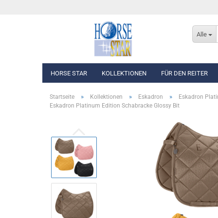
Alle
HORSE STAR
KOLLEKTIONEN
FÜR DEN REITER
»
»
»
Startseite
Kollektionen
Eskadron
Eskadron Plat
Eskadron Platinum Edition Schabracke Glossy Bit
Eskadron Basics
Oberbekleidung
Eskadron Platinum Edition 2026/2027
Westen, Jacken & Män
Eskadron Classic Sports F/S 2026
Reithosen
Eskadron Heritage 2025/2026
Turnierbekleidung
Eskadron Dynamic 2025
Eskadron Platinum Edition 2025/2026
Eskadron Classic - Spring/Summer 2025
Eskadron Heritage 2024/2025
Eskadron Platinum Limited Edition 2024
Eskadron Classic - Spring/Summer 2024