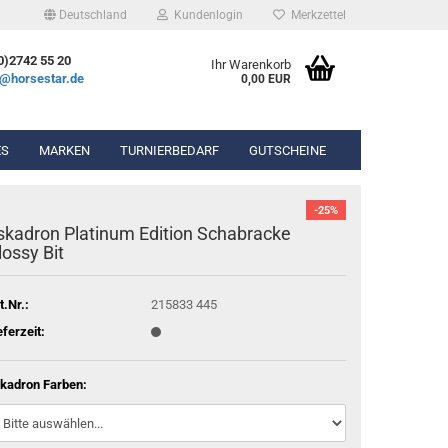
Deutschland
Kundenlogin
Merkzettel
0)2742 55 20
Ihr Warenkorb
e@horsestar.de
0,00 EUR
ES
MARKEN
TURNIERBEDARF
GUTSCHEINE
-25%
bekleidung
Wassertrense
skadron Platinum Edition Schabracke
hosen
Olivenkopfgebiss
lossy Bit
Gel-Pads
ierbekleidung
Kandarengebiss
Lammfell-Pads
Unterlegtrense
Winderen Pads
t.Nr.:
215833 445
Gummigebisse
Diverse Pads
eferzeit:
n & Chaps
kadron Farben:
hör