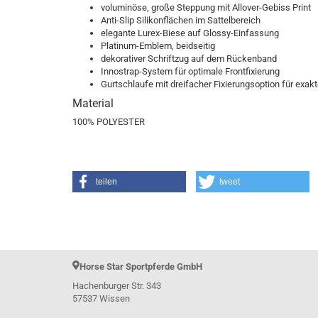
voluminöse, große Steppung mit Allover-Gebiss Print
Samshield H/W 2023
Anti-Slip Silikonflächen im Sattelbereich
elegante Lurex-Biese auf Glossy-Einfassung
Platinum-Emblem, beidseitig
dekorativer Schriftzug auf dem Rückenband
Le Mieux Horsefashion
Innostrap-System für optimale Frontfixierung
Gurtschlaufe mit dreifacher Fixierungsoption für exakt
Material
100% POLYESTER
teilen
tweet
Horse Star Sportpferde GmbH
Hachenburger Str. 343
57537 Wissen