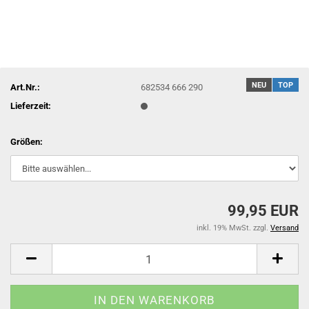
NEU
TOP
Art.Nr.:
682534 666 290
Lieferzeit:
Größen:
99,95 EUR
inkl. 19% MwSt. zzgl.
Versand