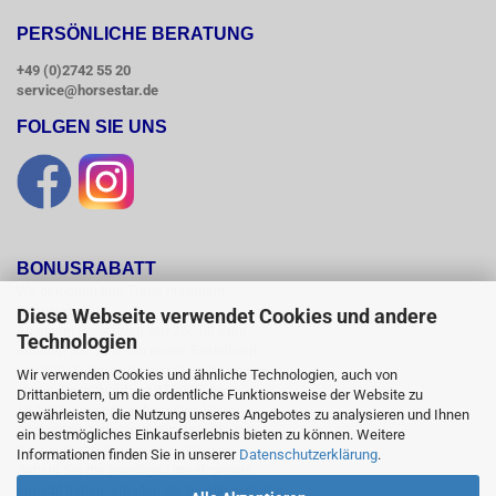
PERSÖNLICHE BERATUNG
+49 (0)2742 55 20
service@horsestar.de
FOLGEN SIE UNS
BONUSRABATT
Wir belohnen Ihre Treue mit einem

Bonusrabatt.

Diese Webseite verwendet Cookies und andere
Ab einem Bestellwert von 250,00 Euro

Technologien
erhalten Sie 10 %, ab einem Bestellwert

von 500,00 Euro erhalten Sie 12% und ab

Wir verwenden Cookies und ähnliche Technologien, auch von
einem  Bestellwert von 1500,00 Euro

Drittanbietern, um die ordentliche Funktionsweise der Website zu
15 % Bonusrabatt auf reguläre Ware.

gewährleisten, die Nutzung unseres Angebotes zu analysieren und Ihnen
Reduzierte Artikel und Sättel sind vom

ein bestmögliches Einkaufserlebnis bieten zu können. Weitere
Bonusrabattsystem ausgeschlossen.

Informationen finden Sie in unserer
Datenschutzerklärung
.
Sobald Sie die jeweilige Umsatzgrenze

erreicht haben, erhalten Sie für alle weiteren
