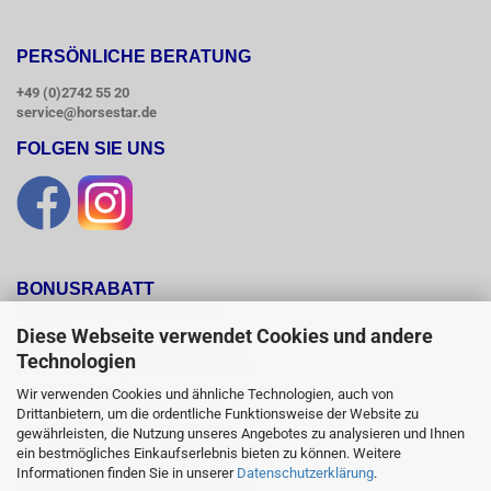
PERSÖNLICHE BERATUNG
+49 (0)2742 55 20
service@horsestar.de
FOLGEN SIE UNS
BONUSRABATT
Wir belohnen Ihre Treue mit einem

Bonusrabatt.

Diese Webseite verwendet Cookies und andere
Ab einem Bestellwert von 250,00 Euro

Technologien
erhalten Sie 10 %, ab einem Bestellwert

von 500,00 Euro erhalten Sie 12% und ab

Wir verwenden Cookies und ähnliche Technologien, auch von
einem  Bestellwert von 1500,00 Euro

Drittanbietern, um die ordentliche Funktionsweise der Website zu
15 % Bonusrabatt auf reguläre Ware.

gewährleisten, die Nutzung unseres Angebotes zu analysieren und Ihnen
Reduzierte Artikel und Sättel sind vom

ein bestmögliches Einkaufserlebnis bieten zu können. Weitere
Bonusrabattsystem ausgeschlossen.

Informationen finden Sie in unserer
Datenschutzerklärung
.
Sobald Sie die jeweilige Umsatzgrenze
