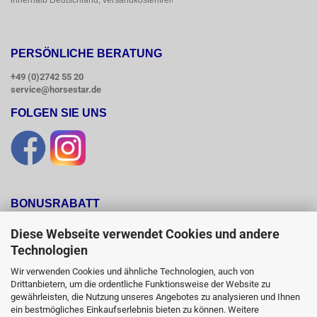
innerhalb Deutschland, versandkostenfrei!
PERSÖNLICHE BERATUNG
+49 (0)2742 55 20
service@horsestar.de
FOLGEN SIE UNS
BONUSRABATT
Wir belohnen Ihre Treue mit einem

Bonusrabatt.

Diese Webseite verwendet Cookies und andere
Ab einem Bestellwert von 250,00 Euro

Technologien
erhalten Sie 10 %, ab einem Bestellwert

von 500,00 Euro erhalten Sie 12% und ab

Wir verwenden Cookies und ähnliche Technologien, auch von
einem  Bestellwert von 1500,00 Euro

Drittanbietern, um die ordentliche Funktionsweise der Website zu
15 % Bonusrabatt auf reguläre Ware.

gewährleisten, die Nutzung unseres Angebotes zu analysieren und Ihnen
Reduzierte Artikel und Sättel sind vom

ein bestmögliches Einkaufserlebnis bieten zu können. Weitere