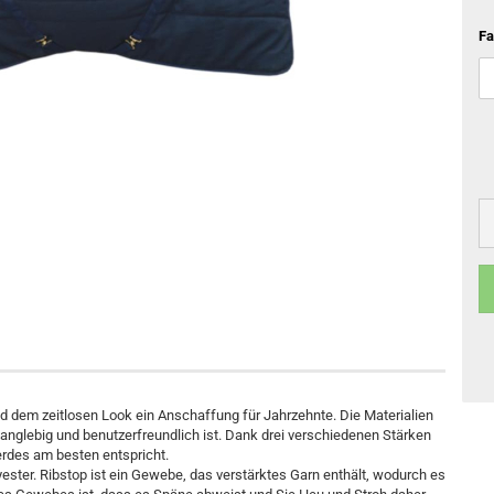
chuhe
Schlaufzügel
Fa
e
Vorderzeuge
Martingal
Anfreßschutz
Kentucky Horsewear Basics
Reitstiefel
Hufpflege
Kentucky Horsewear Decken
Pflegemittel für Fell und Mähne
Kentucky Horsewear Hundezubehör
Pflegemittel für Sehnen und Gelenke
Pflegemittel bei Verletzungen
Fliegenschutzmittel
Lederpflege
nd dem zeitlosen Look ein Anschaffung für Jahrzehnte. Die Materialien
anglebig und benutzerfreundlich ist. Dank drei verschiedenen Stärken
erdes am besten entspricht.
ester. Ribstop ist ein Gewebe, das verstärktes Garn enthält, wodurch es