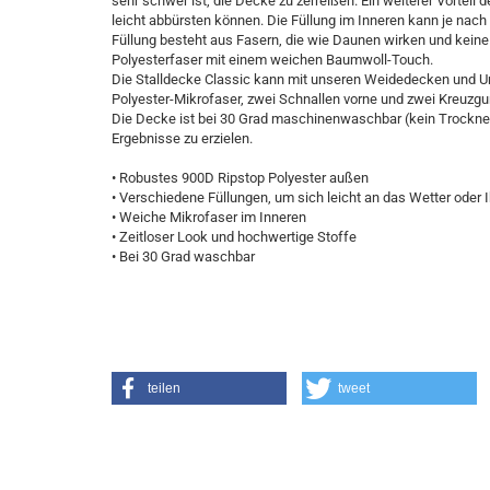
sehr schwer ist, die Decke zu zerreißen. Ein weiterer Vortei
leicht abbürsten können. Die Füllung im Inneren kann je nach
Füllung besteht aus Fasern, die wie Daunen wirken und kein
Polyesterfaser mit einem weichen Baumwoll-Touch.
Le Mieux Horsefashion
Die Stalldecke Classic kann mit unseren Weidedecken und Un
Polyester-Mikrofaser, zwei Schnallen vorne und zwei Kreuzgur
Die Decke ist bei 30 Grad maschinenwaschbar (kein Trockner
Ergebnisse zu erzielen.
• Robustes 900D Ripstop Polyester außen
• Verschiedene Füllungen, um sich leicht an das Wetter oder
• Weiche Mikrofaser im Inneren
• Zeitloser Look und hochwertige Stoffe
• Bei 30 Grad waschbar
teilen
tweet