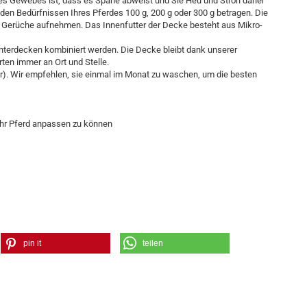
l des Gewebes ist, dass es Späne abweist und Sie Heu und Stroh daher
 den Bedürfnissen Ihres Pferdes 100 g, 200 g oder 300 g betragen. Die
e Gerüche aufnehmen. Das Innenfutter der Decke besteht aus Mikro-
terdecken kombiniert werden. Die Decke bleibt dank unserer
ten immer an Ort und Stelle.
). Wir empfehlen, sie einmal im Monat zu waschen, um die besten
 Ihr Pferd anpassen zu können
pin it
teilen