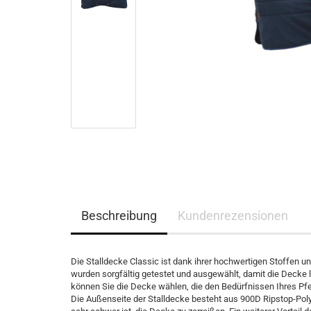
Eskadron Platinum Limited Edition 2023
Ganzjahres Reithands
Eskadron Platinum PURE S/S 2023
Winter Reithandschuh
Eskadron Essence H/W 2022
Eskadron Heritage 21/22
Eskadron Platinum 22/23
Eskadron Classic Sports S/S 22
Eskadron Platinum 2017
Samshield F/S 2026
Samshield fürs Pferd - NEU
Samshield 2.0 Helme
Samshield Standard Bekleidung
Beschreibung
Kundenrezensionen
Samshield Handschuhe
Samshield Zubehör
Samshield Helme 1.0
Die Stalldecke Classic ist dank ihrer hochwertigen Stoffen u
Samshield F/S 2025
wurden sorgfältig getestet und ausgewählt, damit die Decke l
können Sie die Decke wählen, die den Bedürfnissen Ihres Pf
Samshield H/W 2025
Die Außenseite der Stalldecke besteht aus 900D Ripstop-Poly
Samshield H/W 2023