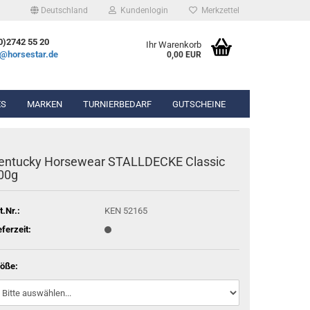
Deutschland
Kundenlogin
Merkzettel
0)2742 55 20
Ihr Warenkorb
e@horsestar.de
0,00 EUR
ES
MARKEN
TURNIERBEDARF
GUTSCHEINE
bekleidung
Wassertrense
entucky Horsewear STALLDECKE Classic
hosen
Olivenkopfgebiss
00g
Gel-Pads
ierbekleidung
Kandarengebiss
Lammfell-Pads
Unterlegtrense
Winderen Pads
t.Nr.:
KEN 52165
Gummigebisse
Diverse Pads
eferzeit:
n & Chaps
öße:
hör