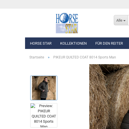
Alle
HORSE STAR
KOLLEKTIONEN
FÜR DEN REITER
»
Startseite
PIKEUR QUILTED COAT 8014 Sports Man
Eskadron Basics
Oberbekleidung
Eskadron Platinum Edition 2026/2027
Westen, Jacken & Män
Eskadron Classic Sports F/S 2026
Reithosen
Eskadron Heritage 2025/2026
Turnierbekleidung
Eskadron Dynamic 2025
Eskadron Platinum Edition 2025/2026
Eskadron Classic - Spring/Summer 2025
Eskadron Heritage 2024/2025
Eskadron Platinum Limited Edition 2024
Eskadron Classic - Spring/Summer 2024