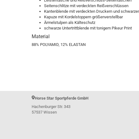
Leistentasche und Reißverschluss-Seitentaschen
Samshield H/W 2023
Seitenschlitze mit verdeckten Reißverschlüssen
Kantenblende mit verdeckten Druckern und schwarzem
Kapuze mit Kordelstoppern größenverstellbar
Ärmelstulpen als Kälteschutz
Le Mieux Horsefashion
schwarze Untertrittblende mit tonigem Pikeur Print
Material
88% POLYAMID, 12% ELASTAN
Horse Star Sportpferde GmbH
Hachenburger Str. 343
57537 Wissen