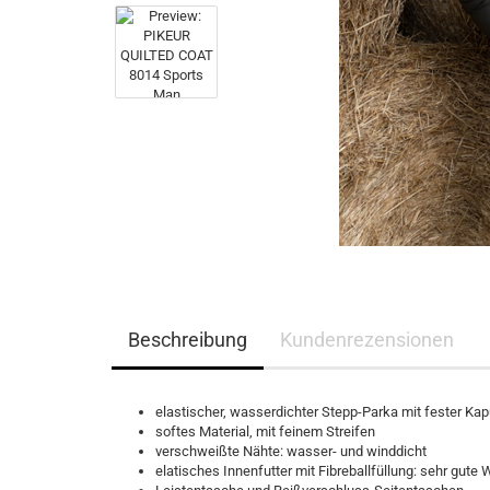
Eskadron Heritage 2023/2024
Ganzjahres Reithands
Eskadron Platinum Limited Edition 2023
Winter Reithandschuh
Eskadron Platinum PURE S/S 2023
Eskadron Essence H/W 2022
Eskadron Heritage 21/22
Eskadron Platinum 22/23
Eskadron Classic Sports S/S 22
Eskadron Platinum 2017
Samshield F/S 2026
Samshield fürs Pferd - NEU
Samshield 2.0 Helme
Beschreibung
Kundenrezensionen
Samshield Standard Bekleidung
Samshield Handschuhe
Samshield Zubehör
elastischer, wasserdichter Stepp-Parka mit fester Ka
Samshield Helme 1.0
softes Material, mit feinem Streifen
verschweißte Nähte: wasser- und winddicht
Samshield F/S 2025
elatisches Innenfutter mit Fibreballfüllung: sehr gu
Samshield H/W 2025