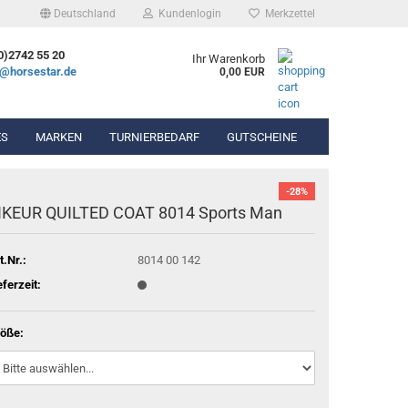
Deutschland
Kundenlogin
Merkzettel
0)2742 55 20
Ihr Warenkorb
e@horsestar.de
0,00 EUR
ES
MARKEN
TURNIERBEDARF
GUTSCHEINE
-28%
bekleidung
Wassertrense
IKEUR QUILTED COAT 8014 Sports Man
hosen
Olivenkopfgebiss
Gel-Pads
ierbekleidung
Kandarengebiss
Lammfell-Pads
t.Nr.:
8014 00 142
Unterlegtrense
Winderen Pads
eferzeit:
Gummigebisse
Diverse Pads
öße:
n & Chaps
hör