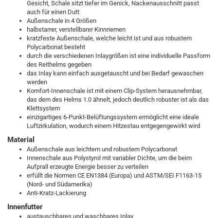
Gesicht, Schale sitzt tiefer im Genick, Nackenausschnitt passt
auch für einen Dutt
Außenschale in 4 Größen
halbstarrer, verstellbarer Kinnriemen
kratzfeste Außenschale, welche leicht ist und aus robustem
Polycarbonat besteht
durch die verschiedenen Inlaygrößen ist eine individuelle Passform
des Reithelms gegeben
das Inlay kann einfach ausgetauscht und bei Bedarf gewaschen
werden
Komfort-Innenschale ist mit einem Clip-System herausnehmbar,
das dem des Helms 1.0 ähnelt, jedoch deutlich robuster ist als das
Klettsystem
einzigartiges 6-Punkt-Belüftungssystem ermöglicht eine ideale
Luftzirkulation, wodurch einem Hitzestau entgegengewirkt wird
Material
Außenschale aus leichtem und robustem Polycarbonat
Innenschale aus Polystyrol mit variabler Dichte, um die beim
Aufprall erzeugte Energie besser zu verteilen
erfüllt die Normen CE EN1384 (Europa) und ASTM/SEI F1163-15
(Nord- und Südamerika)
Anti-Kratz-Lackierung
Innenfutter
austauschbares und waschbares Inlay