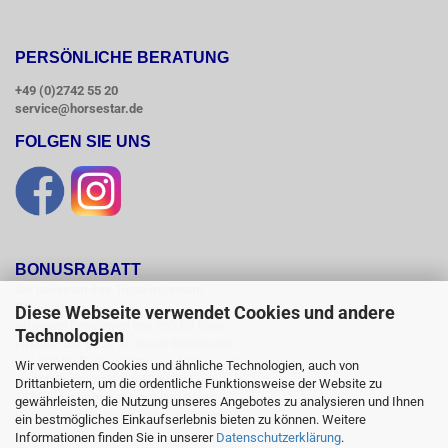
PERSÖNLICHE BERATUNG
+49 (0)2742 55 20
service@horsestar.de
FOLGEN SIE UNS
BONUSRABATT
Wir belohnen Ihre Treue mit einem

Bonusrabatt.

Diese Webseite verwendet Cookies und andere
Ab einem Bestellwert von 250,00 Euro

Technologien
erhalten Sie 10 %, ab einem Bestellwert

von 500,00 Euro erhalten Sie 12% und ab

Wir verwenden Cookies und ähnliche Technologien, auch von
einem  Bestellwert von 1500,00 Euro

Drittanbietern, um die ordentliche Funktionsweise der Website zu
15 % Bonusrabatt auf reguläre Ware.

gewährleisten, die Nutzung unseres Angebotes zu analysieren und Ihnen
Reduzierte Artikel und Sättel sind vom

ein bestmögliches Einkaufserlebnis bieten zu können. Weitere
Bonusrabattsystem ausgeschlossen.

Informationen finden Sie in unserer
Datenschutzerklärung
.