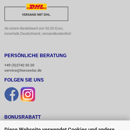
Ab einem Bestellwert von 50,00 Euro, 
innerhalb Deutschland, versandkostenfrei!
PERSÖNLICHE BERATUNG
+49 (0)2742 55 20
service@horsestar.de
FOLGEN SIE UNS
BONUSRABATT
Wir belohnen Ihre Treue mit einem

Bonusrabatt.

Diese Webseite verwendet Cookies und andere