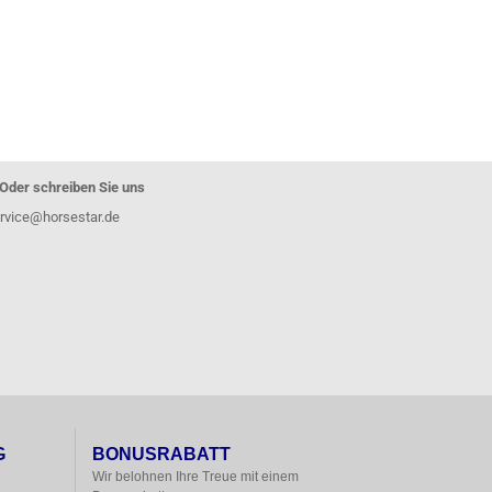
Oder schreiben Sie uns
rvice@horsestar.de
G
BONUSRABATT
Wir belohnen Ihre Treue mit einem
