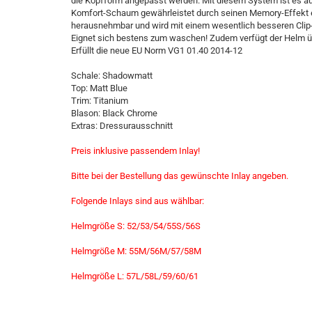
die Kopfform angepasst werden. Mit diesem System ist es au
Komfort-Schaum gewährleistet durch seinen Memory-Effekt ein
herausnehmbar und wird mit einem wesentlich besseren Clip
Eignet sich bestens zum waschen! Zudem verfügt der Helm übe
Le Mieux Horsefashion
Erfüllt die neue EU Norm VG1 01.40 2014-12
Schale: Shadowmatt
Top: Matt Blue
Trim: Titanium
Blason: Black Chrome
Extras: Dressurausschnitt
Preis inklusive passendem Inlay!
Bitte bei der Bestellung das gewünschte Inlay angeben.
Folgende Inlays sind aus wählbar:
Helmgröße S: 52/53/54/55S/56S
Helmgröße M: 55M/56M/57/58M
Helmgröße L: 57L/58L/59/60/61