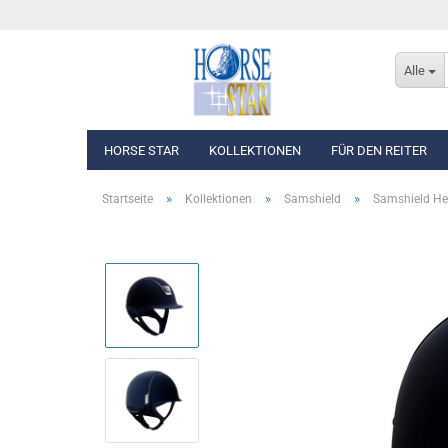
Alle
HORSE STAR
KOLLEKTIONEN
FÜR DEN REITER
»
»
»
Startseite
Kollektionen
Samshield
Samshield He
Eskadron Basics
Oberbekleidung
Eskadron Classic Sports F/S 2026
Westen, Jacken & Män
Eskadron Heritage 2025/2026
Reithosen
Eskadron Dynamic 2025
Turnierbekleidung
Eskadron Platinum Edition 2025/2026
Eskadron Classic - Spring/Summer 2025
Eskadron Heritage 2024/2025
Eskadron Platinum Limited Edition 2024
Eskadron Classic - Spring/Summer 2024
Eskadron Heritage 2023/2024