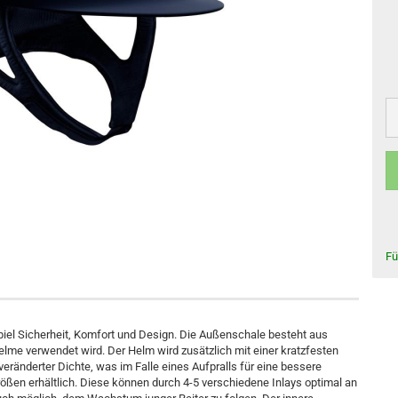
chuhe
Schlaufzügel
e
Vorderzeuge
Martingal
Anfreßschutz
Kentucky Horsewear Basics
Reitstiefel
Hufpflege
Kentucky Horsewear Decken
Pflegemittel für Fell und Mähne
Kentucky Horsewear Hundezubehör
Pflegemittel für Sehnen und Gelenke
Fü
Pflegemittel bei Verletzungen
Fliegenschutzmittel
Lederpflege
el Sicherheit, Komfort und Design. Die Außenschale besteht aus
elme verwendet wird. Der Helm wird zusätzlich mit einer kratzfesten
veränderter Dichte, was im Falle eines Aufpralls für eine bessere
ößen erhältlich. Diese können durch 4-5 verschiedene Inlays optimal an