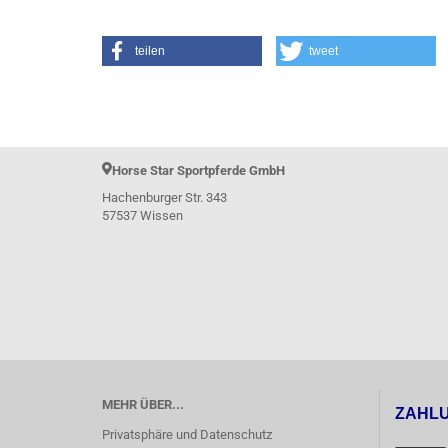
teilen
tweet
Horse Star Sportpferde GmbH
Hachenburger Str. 343
57537 Wissen
MEHR ÜBER...
ZAHL
Privatsphäre und Datenschutz