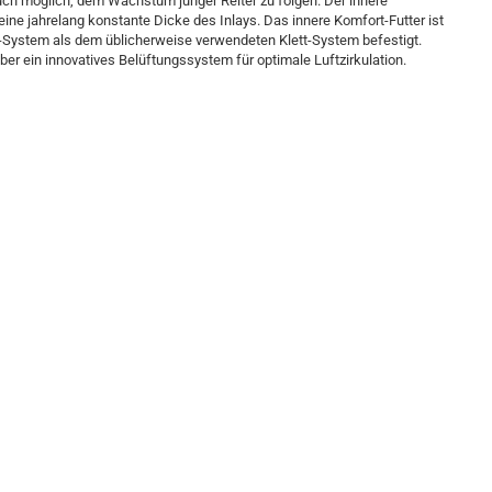
ch möglich, dem Wachstum junger Reiter zu folgen. Der innere
e jahrelang konstante Dicke des Inlays. Das innere Komfort-Futter ist
-System als dem üblicherweise verwendeten Klett-System befestigt.
r ein innovatives Belüftungssystem für optimale Luftzirkulation.