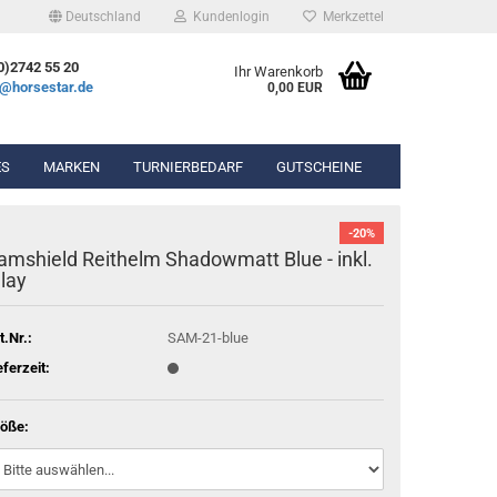
Deutschland
Kundenlogin
Merkzettel
0)2742 55 20
Ihr Warenkorb
e@horsestar.de
0,00 EUR
ES
MARKEN
TURNIERBEDARF
GUTSCHEINE
-20%
bekleidung
Wassertrense
amshield Reithelm Shadowmatt Blue - inkl.
hosen
Olivenkopfgebiss
nlay
Gel-Pads
ierbekleidung
Kandarengebiss
Lammfell-Pads
Unterlegtrense
Winderen Pads
t.Nr.:
SAM-21-blue
Gummigebisse
Diverse Pads
eferzeit:
n & Chaps
öße:
hör