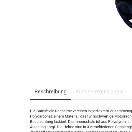
Eskadron Platinum Limited Edition 2023
Ganzjahres Reithands
Eskadron Platinum PURE S/S 2023
Winter Reithandschuh
Eskadron Essence H/W 2022
Eskadron Heritage 21/22
Eskadron Platinum 22/23
Eskadron Classic Sports S/S 22
Eskadron Platinum 2017
Samshield F/S 2026
Samshield fürs Pferd - NEU
Samshield 2.0 Helme
Samshield Standard Bekleidung
Beschreibung
Kundenrezensionen
Samshield Handschuhe
Samshield Zubehör
Samshield Helme 1.0
Die Samshield Reithelme vereinen in perfektem Zusammenspi
Samshield F/S 2025
Polycarbonat, einem Material, das für hochwertige Motorradh
Beschichtung lackiert. Die Innenschale ist aus Polystyrol mit 
Samshield H/W 2025
Ableitung sorgt. Die Helme sind in 3 verschiedenen Schalengr
Samshield H/W 2023