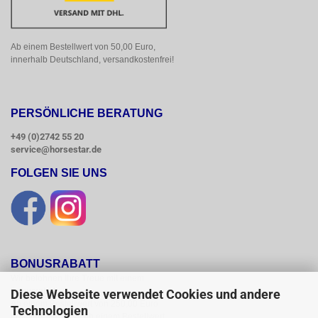
Ab einem Bestellwert von 50,00 Euro, 
innerhalb Deutschland, versandkostenfrei!
PERSÖNLICHE BERATUNG
+49 (0)2742 55 20
service@horsestar.de
FOLGEN SIE UNS
BONUSRABATT
Wir belohnen Ihre Treue mit einem

Bonusrabatt.

Diese Webseite verwendet Cookies und andere
Ab einem Bestellwert von 250,00 Euro

Technologien
erhalten Sie 10 %, ab einem Bestellwert
