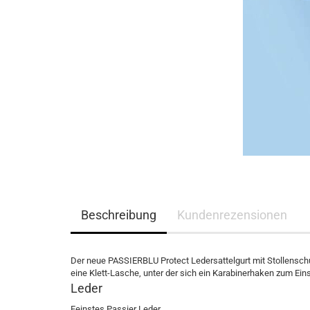
Eskadron Heritage 2023/2024
Eskadron Platinum Limited Edition 2023
Eskadron Platinum PURE S/S 2023
Eskadron Essence H/W 2022
Eskadron Platinum 22/23
Eskadron Classic Sports S/S 22
Eskadron Heritage 21/22
Samshield F/S 2026
Samshield fürs Pferd - NEU
Samshield 2.0 Helme
Samshield Standard Bekleidung
Beschreibung
Kundenrezensionen
Samshield Handschuhe
Samshield Zubehör
Samshield Helme 1.0
Der neue PASSIERBLU Protect Ledersattelgurt mit Stollenschutz
Samshield F/S 2025
eine Klett-Lasche, unter der sich ein Karabinerhaken zum Ein
Leder
Samshield H/W 2025
Samshield H/W 2023
Feinstes Passier Leder