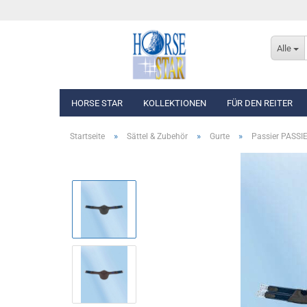
Alle
HORSE STAR
KOLLEKTIONEN
FÜR DEN REITER
»
»
»
Startseite
Sättel & Zubehör
Gurte
Passier PASSIE
Eskadron Basics
Oberbekleidung
Eskadron Platinum Edition 2026/2027
Westen, Jacken & Män
Eskadron Classic Sports F/S 2026
Reithosen
Eskadron Heritage 2025/2026
Turnierbekleidung
Eskadron Dynamic 2025
Eskadron Platinum Edition 2025/2026
Eskadron Classic - Spring/Summer 2025
Eskadron Heritage 2024/2025
Eskadron Platinum Limited Edition 2024
Eskadron Classic - Spring/Summer 2024