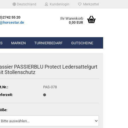
Deutschland
Kundenlogin
Merkzettel
0)2742 55 20
Ihr Warenkorb
e@horsestar.de
0,00 EUR
ES
MARKEN
TURNIERBEDARF
GUTSCHEINE
bekleidung
Gel-Pads
assier PASSIERBLU Protect Ledersattelgurt
hosen
Lammfell-Pads
it Stollenschutz
ierbekleidung
Winderen Pads
t.Nr.:
PAS-078
eferzeit:
n & Chaps
öße:
hör