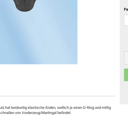
Ganzjahres Reithandschuhe
Schlaufzügel
Gamaschen
Fa
Winter Reithandschuhe
Vorderzeuge
Springglocken
Martingal
Bandagen & Unterlagen
Stall- & Transportgamaschen
Anfreßschutz
Hufpflege
Pflegemittel für Fell und Mähne
Kentucky Horsewear Basics
Reitstiefel
Pflegemittel bei Verletzungen
Kentucky Horsewear Decken
Fliegenschutzmittel
Kentucky Horsewear Hundezubehör
Lederpflege
 hat beidseitig elastische Enden, seitlich je einen D-Ring und mittig
schnallen von Vorderzeug/Martingal befindet.