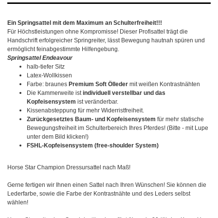
Ein Springsattel mit dem Maximum an Schulterfreiheit!!!
Für Höchstleistungen ohne Kompromisse! Dieser Profisattel trägt die
Handschrift erfolgreicher Springreiter, lässt Bewegung hautnah spüren und
ermöglicht feinabgestimmte Hilfengebung.
Springsattel Endeavour
halb-tiefer Sitz
Latex-Wollkissen
Farbe: braunes
Premium Soft Ölleder
mit weißen Kontrastnähten
Die Kammerweite ist
individuell verstellbar und das
Kopfeisensystem
ist veränderbar.
Kissenabsteppung für mehr Widerristfreiheit.
Zurückgesetztes Baum- und Kopfeisensystem
für mehr statische
Bewegungsfreiheit im Schulterbereich Ihres Pferdes! (Bitte - mit Lupe
unter dem Bild klicken!)
FSHL-Kopfeisensystem (free-shoulder System)
Horse Star Champion Dressursattel nach Maß!
Gerne fertigen wir Ihnen einen Sattel nach Ihren Wünschen! Sie können die
Lederfarbe, sowie die Farbe der Kontrastnähte und des Leders selbst
wählen!