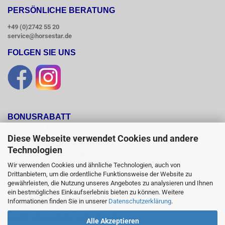
PERSÖNLICHE BERATUNG
+49 (0)2742 55 20
service@horsestar.de
FOLGEN SIE UNS
BONUSRABATT
Wir belohnen Ihre Treue mit einem

Bonusrabatt.

Diese Webseite verwendet Cookies und andere
Ab einem Bestellwert von 250,00 Euro

Technologien
erhalten Sie 10 %, ab einem Bestellwert

von 500,00 Euro erhalten Sie 12% und ab

Wir verwenden Cookies und ähnliche Technologien, auch von
einem  Bestellwert von 1500,00 Euro

Drittanbietern, um die ordentliche Funktionsweise der Website zu
15 % Bonusrabatt auf reguläre Ware.

gewährleisten, die Nutzung unseres Angebotes zu analysieren und Ihnen
Reduzierte Artikel und Sättel sind vom

ein bestmögliches Einkaufserlebnis bieten zu können. Weitere
Bonusrabattsystem ausgeschlossen.

Informationen finden Sie in unserer
Datenschutzerklärung
.
Sobald Sie die jeweilige Umsatzgrenze

erreicht haben, erhalten Sie für alle weiteren

Alle Akzeptieren