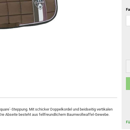
Ganzjahres Reithandschuhe
Schlaufzügel
Gamaschen
Fa
Winter Reithandschuhe
Vorderzeuge
Springglocken
Martingal
Bandagen & Unterlagen
Stall- & Transportgamaschen
Anfreßschutz
Hufpflege
Pflegemittel für Fell und Mähne
Kentucky Horsewear Basics
Reitstiefel
Pflegemittel bei Verletzungen
Kentucky Horsewear Decken
Fliegenschutzmittel
Kentucky Horsewear Hundezubehör
Lederpflege
quare`-Steppung. Mit schicker Doppelkordel und beidseitig vertikalen
 Die Abseite besteht aus fellfreundlichem Baumwollwaffel-Gewebe.
Fü