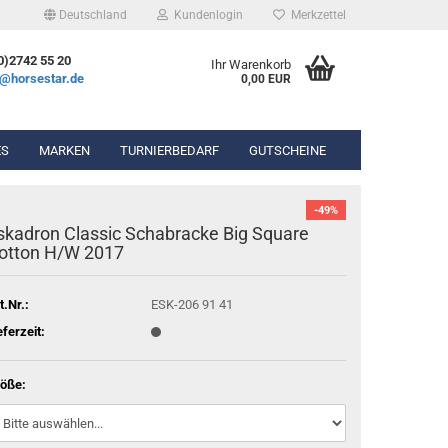
Deutschland
Kundenlogin
Merkzettel
0)2742 55 20
Ihr Warenkorb
e@horsestar.de
0,00 EUR
ES
MARKEN
TURNIERBEDARF
GUTSCHEINE
-49%
bekleidung
Gel-Pads
skadron Classic Schabracke Big Square
hosen
Lammfell-Pads
otton H/W 2017
ierbekleidung
Winderen Pads
t.Nr.:
ESK-206 91 41
eferzeit:
n & Chaps
öße:
hör