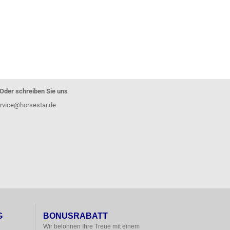
Oder schreiben Sie uns
rvice@horsestar.de
G
BONUSRABATT
Wir belohnen Ihre Treue mit einem
