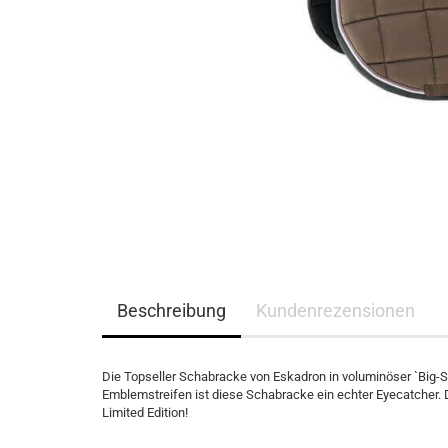
Eskadron Heritage 2023/2024
Eskadron Platinum Limited Edition 2023
Eskadron Platinum PURE S/S 2023
Eskadron Essence H/W 2022
Eskadron Platinum 22/23
Eskadron Classic Sports S/S 22
Eskadron Heritage 21/22
Samshield F/S 2026
Samshield fürs Pferd - NEU
Samshield 2.0 Helme
Samshield Standard Bekleidung
Beschreibung
Kundenrezensionen
Samshield Handschuhe
Samshield Zubehör
Samshield Helme 1.0
Die Topseller Schabracke von Eskadron in voluminöser `Big-S
Samshield F/S 2025
Emblemstreifen ist diese Schabracke ein echter Eyecatcher.
Limited Edition!
Samshield H/W 2025
Samshield H/W 2023