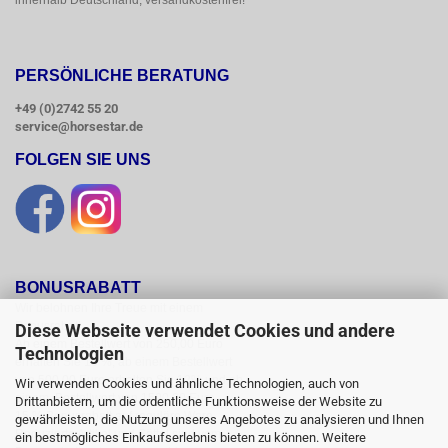
innerhalb Deutschland, versandkostenfrei!
PERSÖNLICHE BERATUNG
+49 (0)2742 55 20
service@horsestar.de
FOLGEN SIE UNS
BONUSRABATT
Wir belohnen Ihre Treue mit einem

Bonusrabatt.

Diese Webseite verwendet Cookies und andere
Ab einem Bestellwert von 250,00 Euro

Technologien
erhalten Sie 10 %, ab einem Bestellwert

von 500,00 Euro erhalten Sie 12% und ab

Wir verwenden Cookies und ähnliche Technologien, auch von
einem  Bestellwert von 1500,00 Euro

Drittanbietern, um die ordentliche Funktionsweise der Website zu
15 % Bonusrabatt auf reguläre Ware.

gewährleisten, die Nutzung unseres Angebotes zu analysieren und Ihnen
Reduzierte Artikel und Sättel sind vom

ein bestmögliches Einkaufserlebnis bieten zu können. Weitere