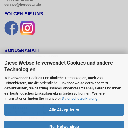
service@horsestar.de
FOLGEN SIE UNS
BONUSRABATT
Wir belohnen Ihre Treue mit einem

Bonusrabatt.

Diese Webseite verwendet Cookies und andere
Ab einem Bestellwert von 250,00 Euro

Technologien
erhalten Sie 10 %, ab einem Bestellwert

von 500,00 Euro erhalten Sie 12% und ab

Wir verwenden Cookies und ähnliche Technologien, auch von
einem  Bestellwert von 1500,00 Euro

Drittanbietern, um die ordentliche Funktionsweise der Website zu
15 % Bonusrabatt auf reguläre Ware.

gewährleisten, die Nutzung unseres Angebotes zu analysieren und Ihnen
Reduzierte Artikel und Sättel sind vom

ein bestmögliches Einkaufserlebnis bieten zu können. Weitere
Bonusrabattsystem ausgeschlossen.

Informationen finden Sie in unserer
Datenschutzerklärung
.
Sobald Sie die jeweilige Umsatzgrenze

erreicht haben, erhalten Sie für alle weiteren

Alle Akzeptieren
Horse Star Bestellungen in 2022 den

jeweiligen Preisnachlass!
Nur Notwendige