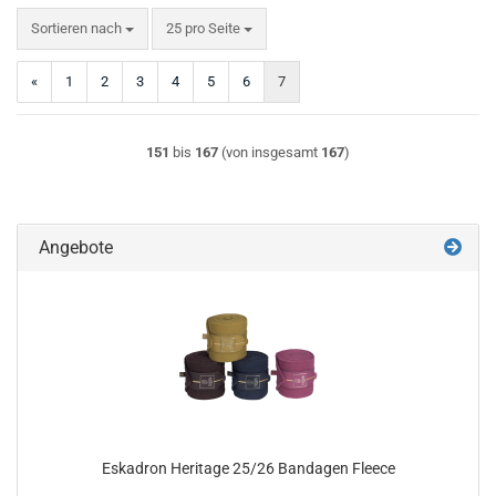
Sortieren nach
pro Seite
Sortieren nach
25 pro Seite
«
1
2
3
4
5
6
7
151
bis
167
(von insgesamt
167
)
Angebote
Eskadron Heritage 25/26 Bandagen Fleece